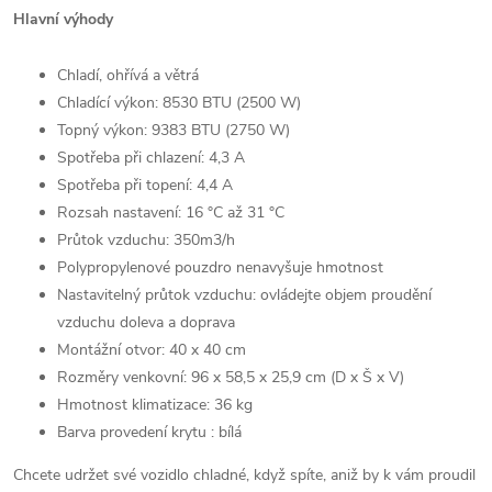
Hlavní výhody
Chladí, ohřívá a větrá
Chladící výkon: 8530 BTU (2500 W)
Topný výkon: 9383 BTU (2750 W)
Spotřeba při chlazení: 4,3 A
Spotřeba při topení: 4,4 A
Rozsah nastavení: 16 °C až 31 °C
Průtok vzduchu: 350m3/h
Polypropylenové pouzdro nenavyšuje hmotnost
Nastavitelný průtok vzduchu: ovládejte objem proudění
vzduchu doleva a doprava
Montážní otvor: 40 x 40 cm
Rozměry venkovní: 96 x 58,5 x 25,9 cm (D x Š x V)
Hmotnost klimatizace: 36 kg
Barva provedení krytu : bílá
Chcete udržet své vozidlo chladné, když spíte, aniž by k vám proudil