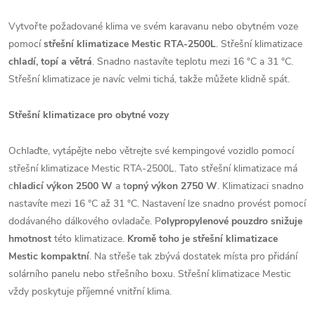
Vytvořte požadované klima ve svém karavanu nebo obytném voze
pomocí
střešní klimatizace Mestic RTA-2500L
. Střešní klimatizace
chladí, topí a větrá
. Snadno nastavíte teplotu mezi 16 °C a 31 °C.
Střešní klimatizace je navíc velmi tichá, takže můžete klidně spát.
Střešní klimatizace pro obytné vozy
Ochlaďte, vytápějte nebo větrejte své kempingové vozidlo pomocí
střešní klimatizace Mestic RTA-2500L. Tato střešní klimatizace má
c
hladicí výkon 2500 W
a t
opný výkon 2750 W
. Klimatizaci snadno
nastavíte mezi 16 °C až 31 °C. Nastavení lze snadno provést pomocí
dodávaného dálkového ovladače. P
olypropylenové pouzdro snižuje
hmotnost
této klimatizace.
Kromě toho je střešní klimatizace
Mestic kompaktní
. Na střeše tak zbývá dostatek místa pro přidání
solárního panelu nebo střešního boxu. Střešní klimatizace Mestic
vždy poskytuje příjemné vnitřní klima.