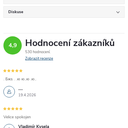
Diskuse
Hodnocení zákazníků
4,9
530 hodnocení
Zobrazit recenze
. Бжз. . .ю ю..ю .ю..
....
19.4.2026
Velice spokojen
Vladimír Kysela