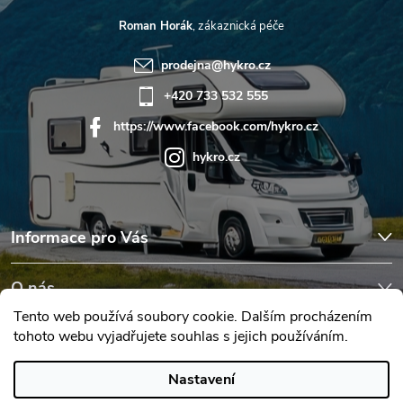
Roman Horák
prodejna
@
hykro.cz
+420 733 532 555
https://www.facebook.com/hykro.cz
hykro.cz
Informace pro Vás
O nás
Tento web používá soubory cookie. Dalším procházením
tohoto webu vyjadřujete souhlas s jejich používáním.
Hodnocení obchodu
Nastavení