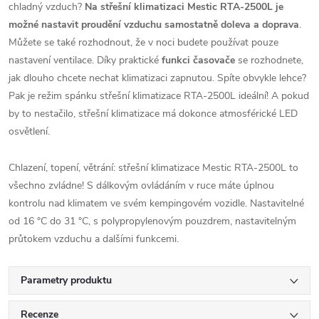
chladný vzduch?
Na střešní klimatizaci Mestic RTA-2500L je
možné nastavit proudění vzduchu samostatně doleva a doprava
.
Můžete se také rozhodnout, že v noci budete používat pouze
nastavení ventilace. Díky praktické
funkci časovače
se rozhodnete,
jak dlouho chcete nechat klimatizaci zapnutou. Spíte obvykle lehce?
Pak je režim spánku střešní klimatizace RTA-2500L ideální! A pokud
by to nestačilo, střešní klimatizace má dokonce atmosférické LED
osvětlení.
Chlazení, topení, větrání: střešní klimatizace Mestic RTA-2500L to
všechno zvládne! S dálkovým ovládáním v ruce máte úplnou
kontrolu nad klimatem ve svém kempingovém vozidle. Nastavitelné
od 16 °C do 31 °C, s polypropylenovým pouzdrem, nastavitelným
průtokem vzduchu a dalšími funkcemi.
Parametry produktu
Recenze