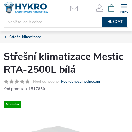
Přejít
NÁKUPNÍ
KOŠÍK
na
obsah
HLEDAT
Střešní klimatizace
Střešní klimatizace Mestic
RTA-2500L bílá
Neohodnoceno
Podrobnosti hodnocení
Kód produktu:
1517850
Novinka