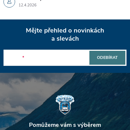
12.4.2026
Z
Mějte přehled o novinkách
á
a slevách
p
E-mail
ODEBÍRAT
a
t
í