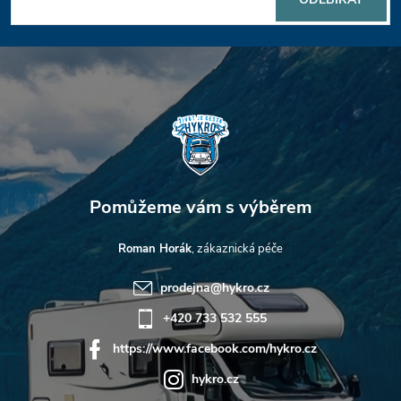
a
t
í
Roman Horák
prodejna
@
hykro.cz
+420 733 532 555
https://www.facebook.com/hykro.cz
hykro.cz