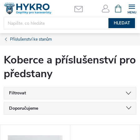
Přejít
NÁKUPNÍ
KOŠÍK
na
obsah
HLEDAT
Příslušenství ke stanům
Koberce a příslušenství pro
předstany
Filtrovat
Ř
Doporučujeme
a
Nejlevnější
V
Nejdražší