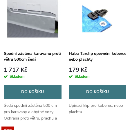
z
ý
Nejprodávanější
e
p
Abecedně
n
i
í
s
p
Spodní zástěna karavanu proti
Haba Tarclip upevnění koberce
větru 500cm šedá
nebo plachty
p
r
1 717 Kč
179 Kč
r
Skladem
Skladem
o
o
DO KOŠÍKU
DO KOŠÍKU
d
d
Šedá spodníí zástěna 500 cm
Upínací klip pro koberec, nebo
u
pro karavany a obytné vozy.
plachtu.
Ochrana proti větru, prachu a
u
hluku. Snadná montáž, odolný
Akce