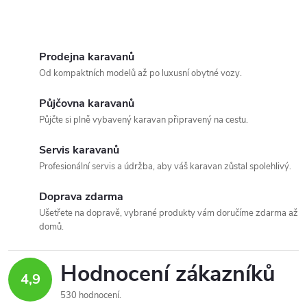
O
v
Prodejna karavanů
Od kompaktních modelů až po luxusní obytné vozy.
l
Půjčovna karavanů
á
Půjčte si plně vybavený karavan připravený na cestu.
d
Servis karavanů
a
Profesionální servis a údržba, aby váš karavan zůstal spolehlivý.
c
Doprava zdarma
Ušetřete na dopravě, vybrané produkty vám doručíme zdarma až
í
domů.
p
Hodnocení zákazníků
r
4,9
530 hodnocení