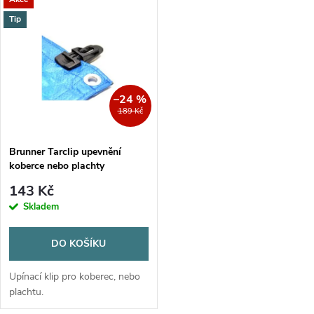
k
materiál. Zlepšuje izolaci a
k
komfort.
Tip
t
t
ů
ů
–24 %
189 Kč
Brunner Tarclip upevnění
koberce nebo plachty
143 Kč
Skladem
DO KOŠÍKU
Upínací klip pro koberec, nebo
plachtu.