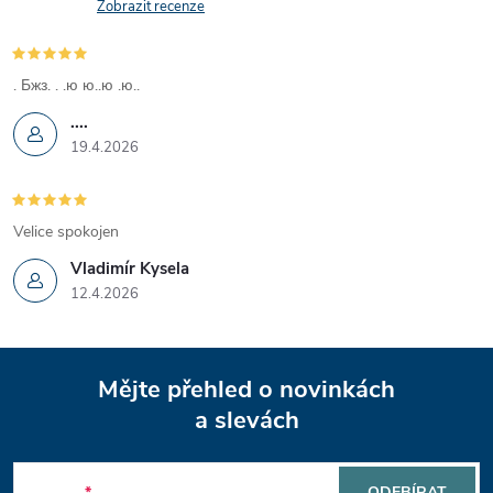
v
Zobrazit recenze
k
y
. Бжз. . .ю ю..ю .ю..
....
v
19.4.2026
ý
p
Velice spokojen
i
Vladimír Kysela
12.4.2026
s
u
Z
Mějte přehled o novinkách
á
a slevách
p
E-mail
ODEBÍRAT