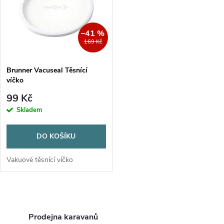
e
p
Abecedně
n
i
–41 %
169 Kč
í
s
p
Brunner Vacuseal Těsnící
víčko
p
r
99 Kč
r
Skladem
o
o
DO KOŠÍKU
d
d
Vakuové těsnící víčko
u
u
k
O
k
v
Prodejna karavanů