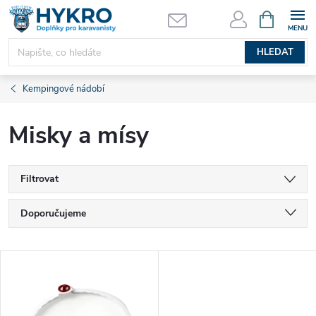
Přejít
NÁKUPNÍ
KOŠÍK
na
obsah
HLEDAT
Kempingové nádobí
Misky a mísy
Filtrovat
Ř
Doporučujeme
a
Nejlevnější
V
Nejdražší
z
ý
Nejprodávanější