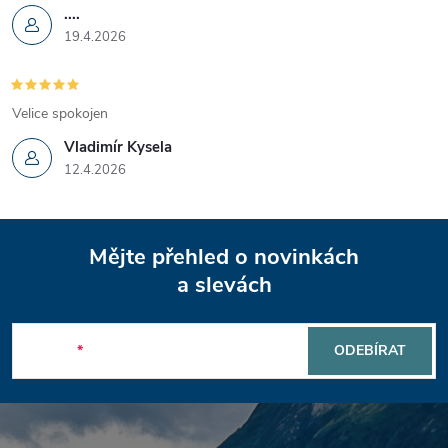
....
v
19.4.2026
ý
p
Velice spokojen
i
Vladimír Kysela
12.4.2026
s
u
Z
Mějte přehled o novinkách
á
a slevách
p
E-mail
ODEBÍRAT
a
t