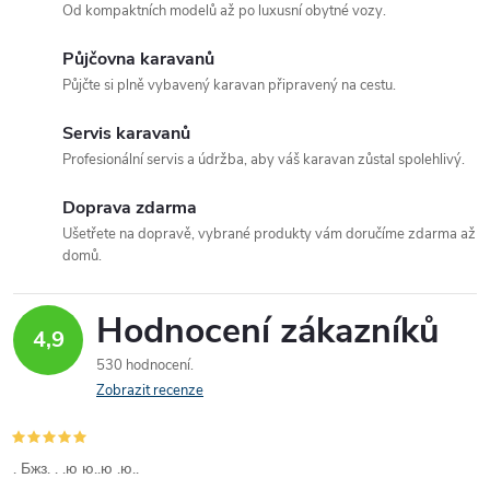
t
Od kompaktních modelů až po luxusní obytné vozy.
t
l
ů
Půjčovna karavanů
á
ů
Půjčte si plně vybavený karavan připravený na cestu.
d
Servis karavanů
a
Profesionální servis a údržba, aby váš karavan zůstal spolehlivý.
c
Doprava zdarma
Ušetřete na dopravě, vybrané produkty vám doručíme zdarma až
í
domů.
p
Hodnocení zákazníků
r
4,9
530 hodnocení
v
Zobrazit recenze
k
y
. Бжз. . .ю ю..ю .ю..