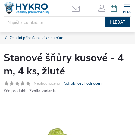
Přejít
NÁKUPNÍ
KOŠÍK
na
obsah
HLEDAT
Ostatní příslušenství ke stanům
Stanové šňůry kusové - 4
m, 4 ks, žluté
Neohodnoceno
Podrobnosti hodnocení
Kód produktu:
Zvolte variantu