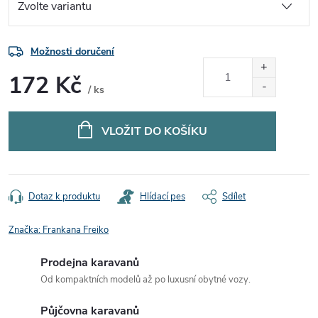
Možnosti doručení
172 Kč
/ ks
Měrná
cena:
VLOŽIT DO KOŠÍKU
Dotaz k produktu
Hlídací pes
Sdílet
Značka:
Frankana Freiko
Prodejna karavanů
Od kompaktních modelů až po luxusní obytné vozy.
Půjčovna karavanů