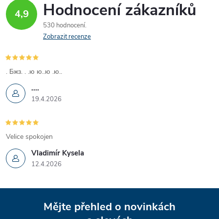
Hodnocení zákazníků
4,9
530 hodnocení
Zobrazit recenze
. Бжз. . .ю ю..ю .ю..
....
19.4.2026
Velice spokojen
Vladimír Kysela
12.4.2026
Z
Mějte přehled o novinkách