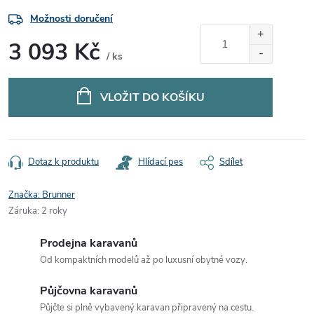
Možnosti doručení
3 093 Kč
/ ks
Měrná
cena:
VLOŽIT DO KOŠÍKU
Dotaz k produktu
Hlídací pes
Sdílet
Značka:
Brunner
Záruka
:
2 roky
Prodejna karavanů
Od kompaktních modelů až po luxusní obytné vozy.
Půjčovna karavanů
Půjčte si plně vybavený karavan připravený na cestu.