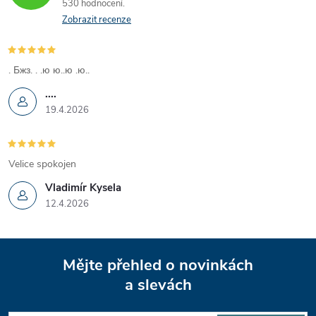
530 hodnocení
Zobrazit recenze
. Бжз. . .ю ю..ю .ю..
....
19.4.2026
Velice spokojen
Vladimír Kysela
12.4.2026
Z
Mějte přehled o novinkách
á
a slevách