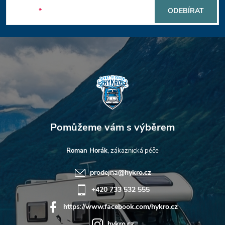
p
E-mail
ODEBÍRAT
a
t
í
Roman Horák
prodejna
@
hykro.cz
+420 733 532 555
https://www.facebook.com/hykro.cz
hykro.cz