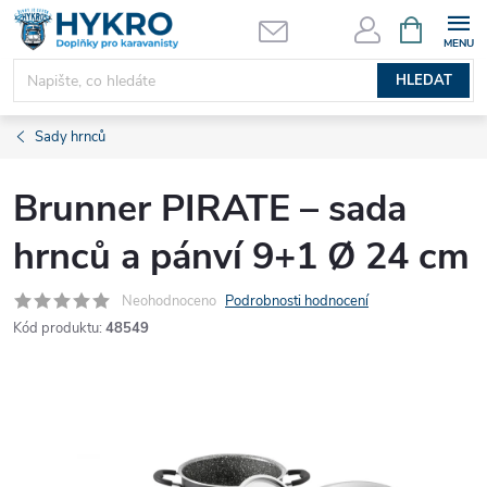
Přejít
NÁKUPNÍ
KOŠÍK
na
obsah
HLEDAT
Sady hrnců
Brunner PIRATE – sada
hrnců a pánví 9+1 Ø 24 cm
Neohodnoceno
Podrobnosti hodnocení
Kód produktu:
48549