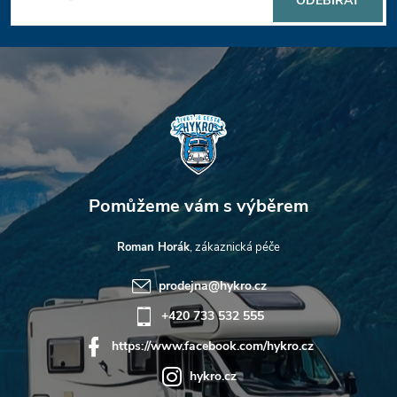
E-mail
ODEBÍRAT
a
t
í
Roman Horák
prodejna
@
hykro.cz
+420 733 532 555
https://www.facebook.com/hykro.cz
hykro.cz