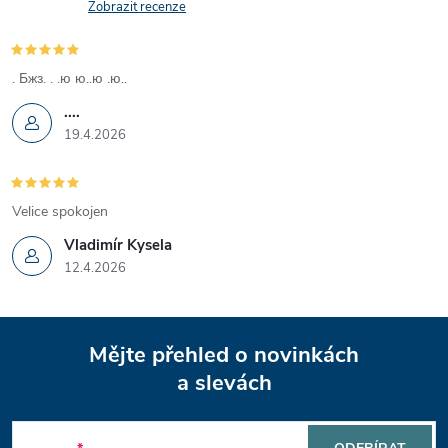
v
Zobrazit recenze
k
y
. Бжз. . .ю ю..ю .ю..
....
v
19.4.2026
ý
p
Velice spokojen
i
Vladimír Kysela
12.4.2026
s
u
Z
Mějte přehled o novinkách
á
a slevách
p