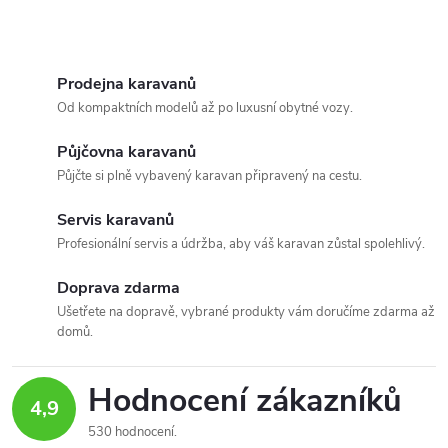
ergonomickými soft-touch
průměrem Ø 22 cm je snadno
rukojeti. Souprava 8+1 kusů s
stohovatelná, dodávaná včetně
O
průměrem Ø 24...
tašky a dřevěné...
v
Prodejna karavanů
Od kompaktních modelů až po luxusní obytné vozy.
l
Půjčovna karavanů
á
Půjčte si plně vybavený karavan připravený na cestu.
d
Servis karavanů
a
Profesionální servis a údržba, aby váš karavan zůstal spolehlivý.
c
Doprava zdarma
Ušetřete na dopravě, vybrané produkty vám doručíme zdarma až
í
domů.
p
Hodnocení zákazníků
r
4,9
530 hodnocení