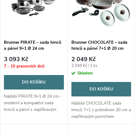
e
p
Abecedně
n
i
í
s
p
Brunner PIRATE – sada hrnců
Brunner CHOCOLATE – sada
a pánví 9+1 Ø 24 cm
hrnců a pánví 7+1 Ø 20 cm
p
r
3 093 Kč
2 049 Kč
r
Měrná
2 049 Kč / 1 ks
7 - 10 pracovních dnů
o
cena:
Skladem
o
DO KOŠÍKU
d
DO KOŠÍKU
d
Nádobí PIRATE 9+1 Ø 24 cm -
u
moderní a kompaktní sada
Nádobí CHOCOLATE sada
hrnců a pánví s nepřilnavým
u
hrnců 7+1 s průměrem 20 cm a
povrchem. Ideální pro
nepřilnavým povrchem.
k
každodenní vaření.
Perfektní pro každodenní
k
použití s odnímatelnou rukojetí