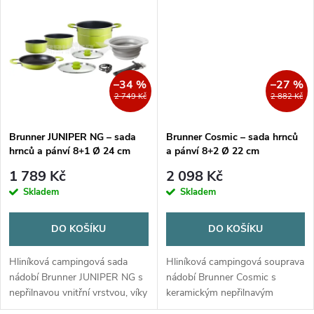
t
a popruhem.
t
ů
ů
–34 %
–27 %
2 749 Kč
2 882 Kč
Brunner JUNIPER NG – sada
Brunner Cosmic – sada hrnců
hrnců a pánví 8+1 Ø 24 cm
a pánví 8+2 Ø 22 cm
1 789 Kč
2 098 Kč
Skladem
Skladem
DO KOŠÍKU
DO KOŠÍKU
Hliníková campingová sada
Hliníková campingová souprava
nádobí Brunner JUNIPER NG s
nádobí Brunner Cosmic s
nepřilnavou vnitřní vrstvou, víky
keramickým nepřilnavým
z ušlechtilé oceli a
povrchem. Sada 8+2 kusů s