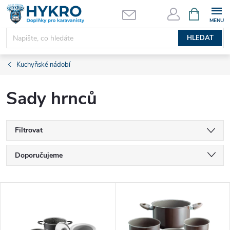
Přejít
NÁKUPNÍ
KOŠÍK
na
obsah
HLEDAT
Kuchyňské nádobí
Sady hrnců
Filtrovat
Ř
Doporučujeme
a
Nejlevnější
V
Nejdražší
z
ý
Nejprodávanější