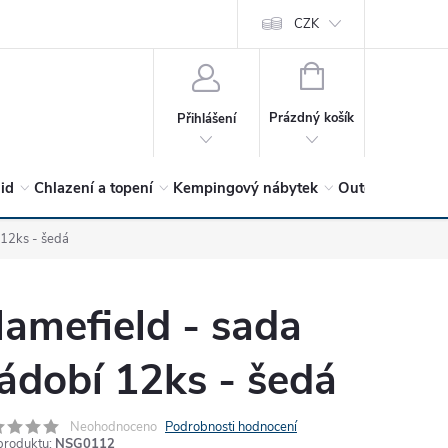
vrátit?
Vítejte v Hykro s.r.o
O společnosti
CZK
Hodnocení obchodu
NÁKUPNÍ
KOŠÍK
Prázdný košík
Přihlášení
lid
Chlazení a topení
Kempingový nábytek
Outdoor a volný
 12ks - šedá
lamefield - sada
ádobí 12ks - šedá
Neohodnoceno
Podrobnosti hodnocení
produktu:
NSG0112