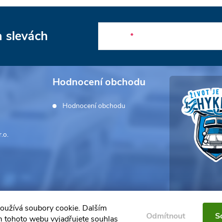
a slevách
E-mail
Hodnocení obchodu
Hodnocení obchodu
.o.
oužívá soubory cookie. Dalším
Odmítnout
S
 tohoto webu vyjadřujete souhlas