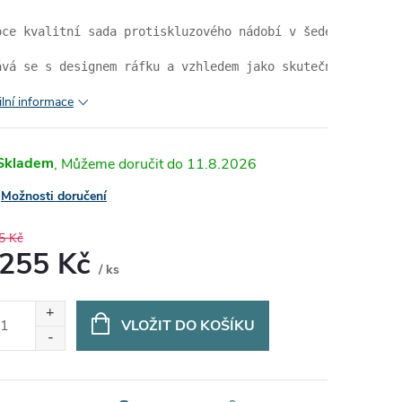
oce kvalitní sada protiskluzového nádobí v šedé barvě. 
ává se s designem ráfku a vzhledem jako skutečná keramik
ilní informace
Skladem
11.8.2026
Možnosti doručení
5 Kč
 255 Kč
/ ks
ná
:
VLOŽIT DO KOŠÍKU