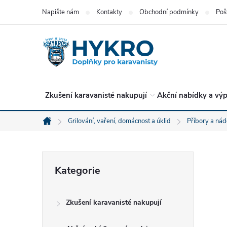
Přejít
Napište nám
Kontakty
Obchodní podmínky
Poš
na
obsah
Zkušení karavanisté nakupují
Akční nabídky a výp
Grilování, vaření, domácnost a úklid
Příbory a nád
Domů
P
Přeskočit
Kategorie
kategorie
o
Zkušení karavanisté nakupují
s