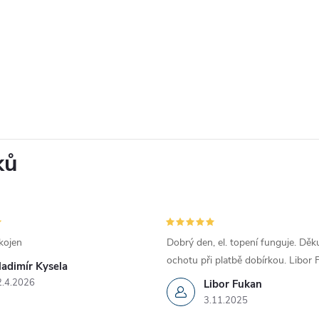
ků
kojen
Dobrý den, el. topení funguje. Děku
ochotu při platbě dobírkou. Libor
ladimír Kysela
2.4.2026
Libor Fukan
3.11.2025