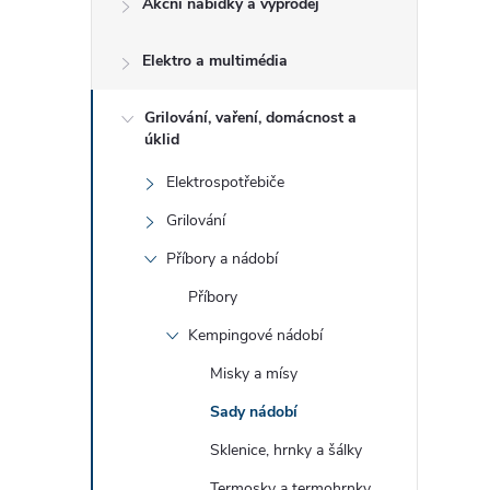
Akční nabídky a výprodej
t
Elektro a multimédia
r
a
Grilování, vaření, domácnost a
úklid
n
Elektrospotřebiče
Grilování
n
Příbory a nádobí
í
Příbory
Kempingové nádobí
p
Misky a mísy
a
Sady nádobí
n
Sklenice, hrnky a šálky
Termosky a termohrnky