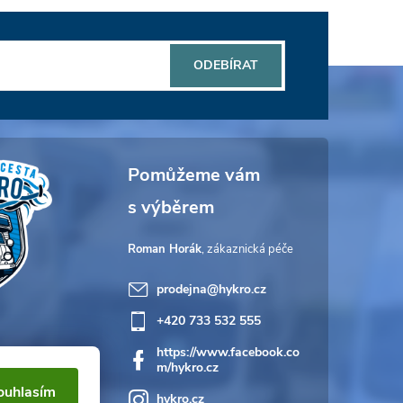
ODEBÍRAT
Roman Horák
prodejna
@
hykro.cz
+420 733 532 555
https://www.facebook.co
m/hykro.cz
ouhlasím
hykro.cz