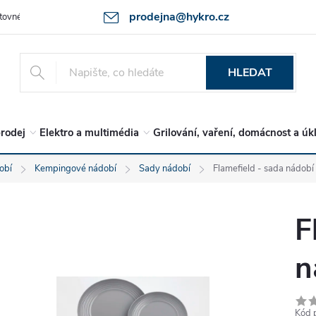
prodejna@hykro.cz
tovné
Ochrana osob. údajů - GDPR
Postup při reklamaci -jak zboží 
HLEDAT
rodej
Elektro a multimédia
Grilování, vaření, domácnost a úk
obí
Kempingové nádobí
Sady nádobí
Flamefield - sada nádobí
F
n
Kód 