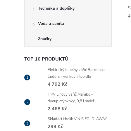
S
Technika a doplňky
4
Voda a sanita
Značky
TOP 10 PRODUKTŮ
Elektrický tepelný zářič Barcelona
Enders - venkovní topidlo
4 792 Kč
HPV Lihový vařič Mambo -
dvouplotýnkový, 0,8 l nádrž
2 468 Kč
Skládací kbelík VINIS FOLD-AWAY
299 Kč