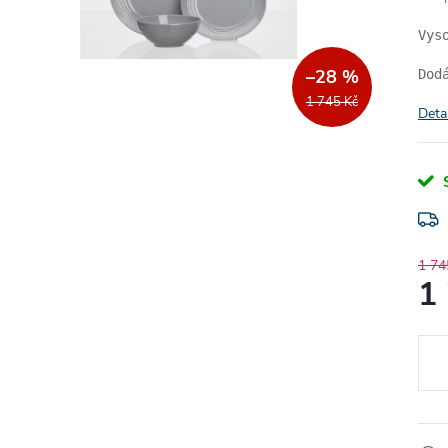
Vys
–28 %
Dod
1 745 Kč
Deta
1 74
1
Měr
cena