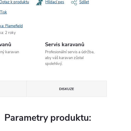
Dotaz k produktu
Hlídací pes
Sdílet
Tisk
ka:
Flamefield
ka
:
2 roky
avanů
Servis karavanů
ený karavan
Profesionální servis a údržba,
aby váš karavan zůstal
spolehlivý.
DISKUZE
Parametry produktu: