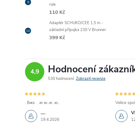
role
110 Kč
Adaptér SCHUKO/CEE 1,5 m -
základní přípojka 230 V Brunner
399 Kč
Hodnocení zákazní
4,9
530 hodnocení
Zobrazit recenze
. Бжз. . .ю ю..ю .ю..
Velice spo
....
V
19.4.2026
1