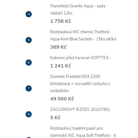
Flamefield Granite Aqua - sada
nádobí 12ks
1 758 Kč
Rozkladová WC chemie Thetford
Aqua Kem Blue Sachets - 15ks sáčků
369 Kč
Koberec před karavan SOFTTEX -
1 241 Kč
Dometic FreshJet FJZ4 2200
klimatizace + rozvaděč vzduchu s
ovládáním
49 000 Kč
ZÁCLONOVÝ JEZDEC (610/780)
5 Kč
Rozkladový toaletní papír pro
chemické WC Aqua Soft Thetford - 4