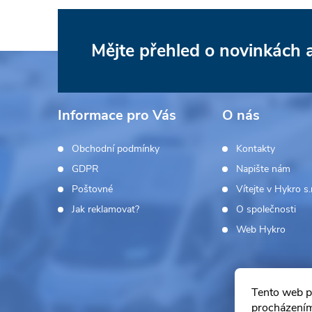
Mějte přehled o novinkách
Z
á
Informace pro Vás
O nás
p
Obchodní podmínky
Kontakty
a
GDPR
Napište nám
Poštovné
Vítejte v Hykro s.r
t
Jak reklamovat?
O společnosti
í
Web Hykro
Tento web p
procházením