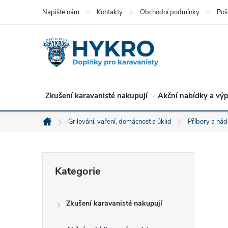
Přejít
Napište nám
Kontakty
Obchodní podmínky
Poš
na
obsah
Zkušení karavanisté nakupují
Akční nabídky a výp
Grilování, vaření, domácnost a úklid
Příbory a nád
Domů
P
Přeskočit
Kategorie
kategorie
o
Zkušení karavanisté nakupují
s