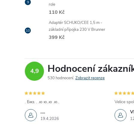
role
110 Kč
Adaptér SCHUKO/CEE 1,5 m -
základní přípojka 230 V Brunner
399 Kč
Hodnocení zákazní
4,9
530 hodnocení
Zobrazit recenze
. Бжз. . .ю ю..ю .ю..
Velice spo
....
V
19.4.2026
1