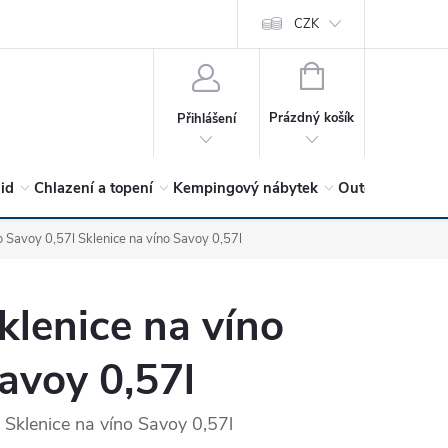
vrátit?
Vítejte v Hykro s.r.o
O společnosti
CZK
Hodnocení obchodu
NÁKUPNÍ
KOŠÍK
Prázdný košík
Přihlášení
lid
Chlazení a topení
Kempingový nábytek
Outdoor a volný
no Savoy 0,57l
Sklenice na víno Savoy 0,57l
klenice na víno
avoy 0,57l
Sklenice na víno Savoy 0,57l