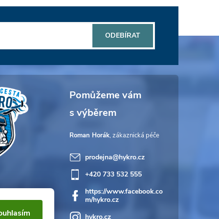
ODEBÍRAT
Roman Horák
prodejna
@
hykro.cz
+420 733 532 555
https://www.facebook.co
m/hykro.cz
ouhlasím
hykro.cz