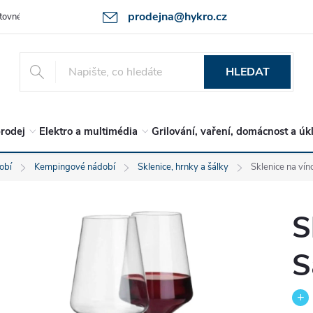
prodejna@hykro.cz
tovné
Ochrana osob. údajů - GDPR
Postup při reklamaci -jak zboží 
HLEDAT
rodej
Elektro a multimédia
Grilování, vaření, domácnost a úk
obí
Kempingové nádobí
Sklenice, hrnky a šálky
Sklenice na ví
S
S