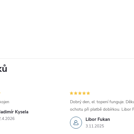
ků
kojen
Dobrý den, el. topení funguje. Děku
ochotu při platbě dobírkou. Libor
ladimír Kysela
2.4.2026
Libor Fukan
3.11.2025