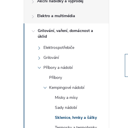
Akční nabídky a výprodej
t
Elektro a multimédia
r
a
Grilování, vaření, domácnost a
úklid
n
Elektrospotřebiče
Grilování
n
Příbory a nádobí
í
Příbory
Kempingové nádobí
p
Misky a mísy
a
Sady nádobí
n
Sklenice, hrnky a šálky
Termosky a termohrnky