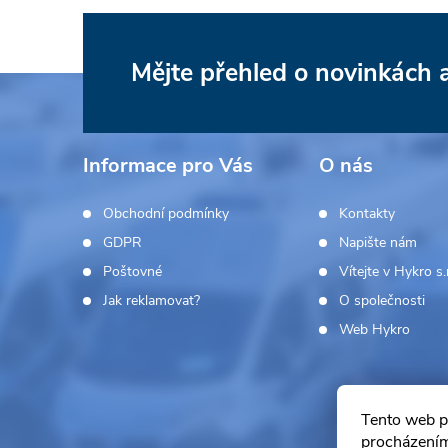
Mějte přehled o novinkách
Z
á
Informace pro Vás
O nás
p
Obchodní podmínky
Kontakty
a
GDPR
Napište nám
Poštovné
Vítejte v Hykro s.r
t
Jak reklamovat?
O společnosti
í
Web Hykro
Tento web p
procházením