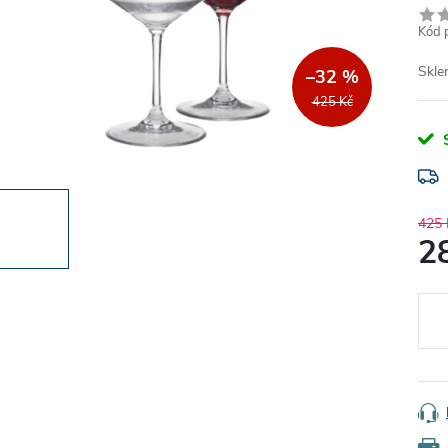
Kód 
Skle
–32 %
425 Kč
425 
2
Měr
cena