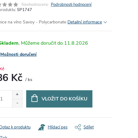
Neohodnoceno
Podrobnosti hodnocení
produktu:
SP1747
nice na víno Savoy - Polycarbonate
Detailní informace
Skladem
11.8.2026
Možnosti doručení
Kč
86 Kč
/ ks
ná
:
VLOŽIT DO KOŠÍKU
Dotaz k produktu
Hlídací pes
Sdílet
Tisk