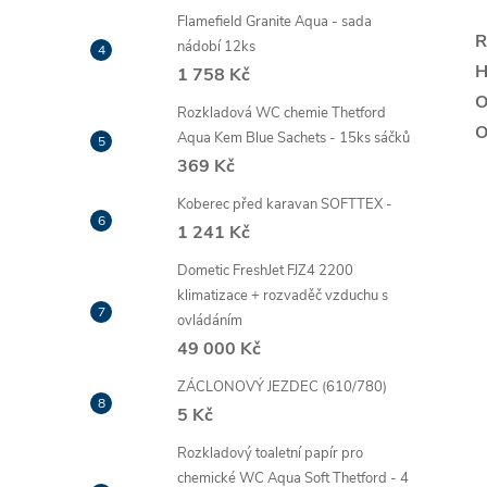
Flamefield Granite Aqua - sada
R
nádobí 12ks
H
1 758 Kč
O
Rozkladová WC chemie Thetford
O
Aqua Kem Blue Sachets - 15ks sáčků
369 Kč
Koberec před karavan SOFTTEX -
1 241 Kč
Dometic FreshJet FJZ4 2200
klimatizace + rozvaděč vzduchu s
ovládáním
49 000 Kč
ZÁCLONOVÝ JEZDEC (610/780)
5 Kč
Rozkladový toaletní papír pro
chemické WC Aqua Soft Thetford - 4