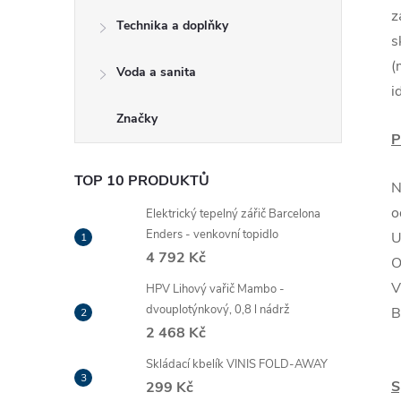
z
Technika a doplňky
s
(
Voda a sanita
i
Značky
P
TOP 10 PRODUKTŮ
N
o
Elektrický tepelný zářič Barcelona
Enders - venkovní topidlo
U
4 792 Kč
O
V
HPV Lihový vařič Mambo -
dvouplotýnkový, 0,8 l nádrž
B
2 468 Kč
Skládací kbelík VINIS FOLD-AWAY
S
299 Kč