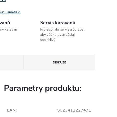
ka:
Flamefield
avanů
Servis karavanů
ený karavan
Profesionální servis a údržba,
aby váš karavan zůstal
spolehlivý.
DISKUZE
Parametry produktu:
EAN
:
5023412227471