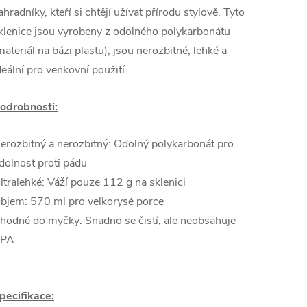
ahradníky, kteří si chtějí užívat přírodu stylově. Tyto
klenice jsou vyrobeny z odolného polykarbonátu
materiál na bázi plastu), jsou nerozbitné, lehké a
deální pro venkovní použití.
odrobnosti:
erozbitný a nerozbitný: Odolný polykarbonát pro
dolnost proti pádu
ltralehké: Váží pouze 112 g na sklenici
bjem: 570 ml pro velkorysé porce
hodné do myčky: Snadno se čistí, ale neobsahuje
PA
pecifikace: