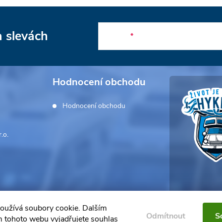
a slevách
E-mail
Hodnocení obchodu
Hodnocení obchodu
.o.
oužívá soubory cookie. Dalším
Odmítnout
S
 tohoto webu vyjadřujete souhlas