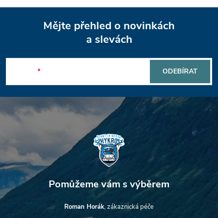
Z
Mějte přehled o novinkách
á
a slevách
p
E-mail
ODEBÍRAT
a
t
í
Roman Horák