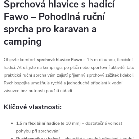
Sprchová hlavice s hadicí
Fawo – Pohodlná ruční
sprcha pro karavan a
camping
Objevte komfort
sprchové hlavice Fawo
s 1,5 m dlouhou, flexibilní
hadicí. Ať už jste na kempingu, po pláži nebo sportovní aktivitě, tato
praktická ruční sprcha vám zajistí příjemný sprchový zážitek kdekoli.
Rychlospojka umožňuje rychlé a jednoduché připojení k vodní
zásuvce bez nutnosti použití nářadí.
Klíčové vlastnosti:
1,5 m flexibilní hadice
(ø 10 mm) – dostatečná volnost
pohybu při sprchování
Rychlospojka v balení
– okamžité a snadné připojení k vodní