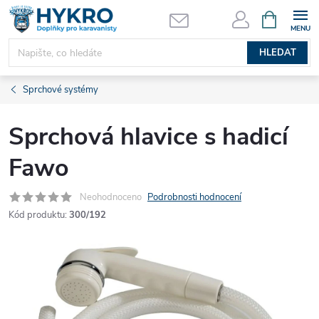
Přejít
NÁKUPNÍ
KOŠÍK
na
obsah
HLEDAT
Sprchové systémy
Sprchová hlavice s hadicí
Fawo
Neohodnoceno
Podrobnosti hodnocení
Kód produktu:
300/192