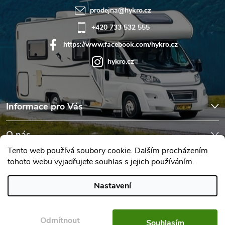
prodejna
@
hykro.cz
+420 733 532 555
https://www.facebook.com/hykro.cz
hykro.cz
Informace pro Vás
O nás
Tento web používá soubory cookie. Dalším procházením
tohoto webu vyjadřujete souhlas s jejich používáním.
Hodnocení obchodu
Nastavení
Copyright 2026
Karavany Hykro
. Všechna práva vyhrazena.
Upravit
nastavení cookies
Odmítnout
Souhlasím