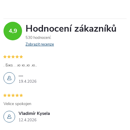
Hodnocení zákazníků
4,9
530 hodnocení
Zobrazit recenze
. Бжз. . .ю ю..ю .ю..
....
19.4.2026
Velice spokojen
Vladimír Kysela
12.4.2026