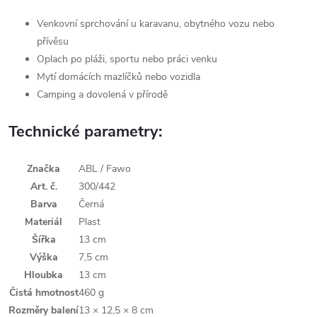
Venkovní sprchování u karavanu, obytného vozu nebo
přívěsu
Oplach po pláži, sportu nebo práci venku
Mytí domácích mazlíčků nebo vozidla
Camping a dovolená v přírodě
Technické parametry:
Značka
ABL / Fawo
Art. č.
300/442
Barva
Černá
Materiál
Plast
Šířka
13 cm
Výška
7,5 cm
Hloubka
13 cm
Čistá hmotnost
460 g
Rozměry balení
13 × 12,5 × 8 cm