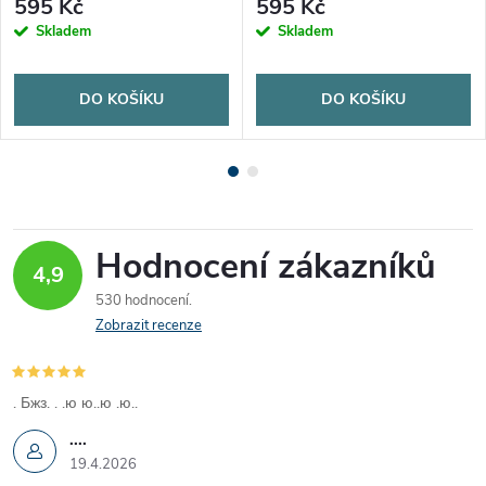
595 Kč
595 Kč
Skladem
Skladem
DO KOŠÍKU
DO KOŠÍKU
Hodnocení zákazníků
4,9
530 hodnocení
Zobrazit recenze
. Бжз. . .ю ю..ю .ю..
....
19.4.2026