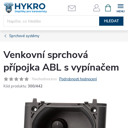
Přejít
NÁKUPNÍ
KOŠÍK
na
obsah
HLEDAT
Sprchové systémy
Venkovní sprchová
přípojka ABL s vypínačem
Neohodnoceno
Podrobnosti hodnocení
Kód produktu:
300/442