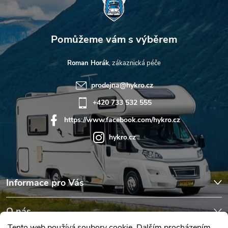
Roman Horák
prodejna
@
hykro.cz
+420 733 532 555
https://www.facebook.com/hykro.cz
hykro.cz
Informace pro Vás
O nás
Tento web používá soubory cookie. Dalším procházením