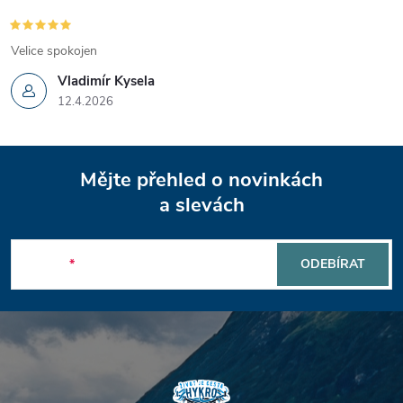
Velice spokojen
Vladimír Kysela
12.4.2026
Z
Mějte přehled o novinkách
á
a slevách
p
E-mail
ODEBÍRAT
a
t
í