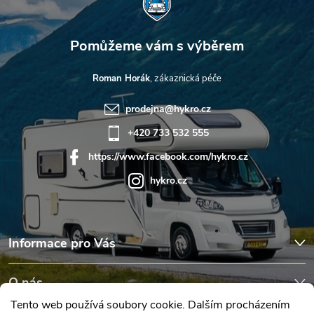
u
Roman Horák
prodejna
@
hykro.cz
+420 733 532 555
https://www.facebook.com/hykro.cz
hykro.cz
Informace pro Vás
O nás
Tento web používá soubory cookie. Dalším procházením