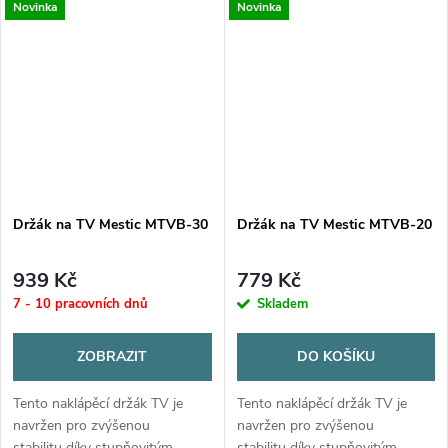
Novinka
Novinka
2500L! Střešní
voňavého oblečení, ať jste
klimatizace chladí, topí a...
kdekoliv. I když...
Držák na TV Mestic MTVB-30
Držák na TV Mestic MTVB-20
939 Kč
779 Kč
7 - 10 pracovních dnů
Skladem
ZOBRAZIT
DO KOŠÍKU
Tento naklápěcí držák TV je
Tento naklápěcí držák TV je
navržen pro zvýšenou
navržen pro zvýšenou
stabilitu díky stupňovitým
stabilitu díky stupňovitým