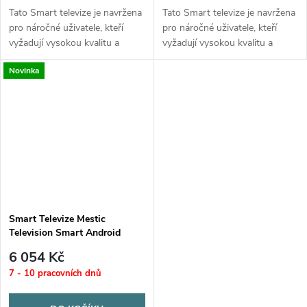
Tato Smart televize je navržena
Tato Smart televize je navržena
pro náročné uživatele, kteří
pro náročné uživatele, kteří
vyžadují vysokou kvalitu a
vyžadují vysokou kvalitu a
spolehlivost. S 4letou
spolehlivost. S 4letou
Novinka
zárukou se můžete spolehnout
zárukou se můžete spolehnout
na dlouhodobou...
na dlouhodobou...
Smart Televize Mestic
Television Smart Android
MTV-19
6 054 Kč
7 - 10 pracovních dnů