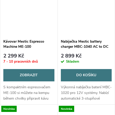
Kávovar Mestic Espresso
Nabiječka Mestic battery
Machine ME-100
charger MBC-1040 AC to DC
2 299 Kč
2 899 Kč
7 - 10 pracovních dnů
Skladem
ZOBRAZIT
DO KOŠÍKU
S kompaktním espresovačem
Výkonná nabíječka baterií MBC-
ME-100 si můžete na kempu
1020 pro 12V systémy. Nabízí
během chvilky připravit kávu
automatické 3-stupňové
hodnou baristy. Vložte svou
nabíjení (bulk, absorpce,
Novinka
Novinka
oblíbenou espresso kapsli,
udržovací) s maximálním...