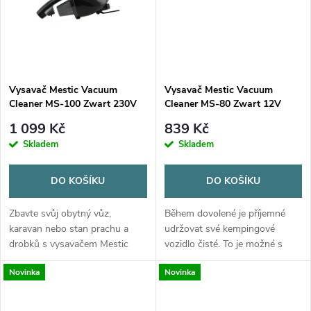
ů
ů
Vysavač Mestic Vacuum
Vysavač Mestic Vacuum
Cleaner MS-100 Zwart 230V
Cleaner MS-80 Zwart 12V
1 099 Kč
839 Kč
Skladem
Skladem
DO KOŠÍKU
DO KOŠÍKU
Zbavte svůj obytný vůz,
Během dovolené je příjemné
karavan nebo stan prachu a
udržovat své kempingové
drobků s vysavačem Mestic
vozidlo čisté. To je možné s
MS-100 černý 230 V. Díky
praktickým vysavačem Mestic
Novinka
Novinka
připojení 220-240 V se vysavač
MS-80. Připojte vysavač k 12V
snadno připojí do zásuvky.
připojení vašeho vozidla a
Ruční vysavač s...
místnost...