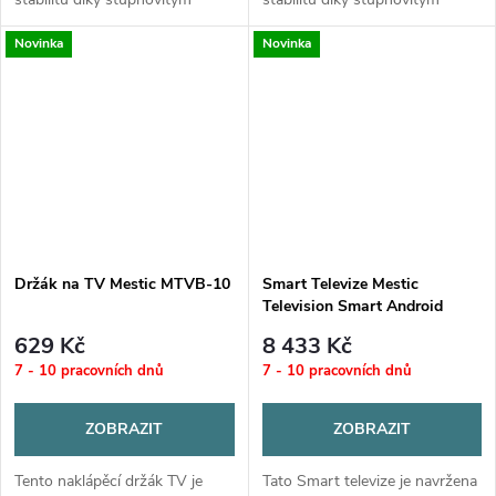
kloubům, které zabraňují
kloubům, které zabraňují
Novinka
Novinka
vibracím.
vibracím.
Disponuje uzamykatelným
Disponuje uzamykatelným
designem s...
designem s...
Držák na TV Mestic MTVB-10
Smart Televize Mestic
Television Smart Android
MTV-32
629 Kč
8 433 Kč
7 - 10 pracovních dnů
7 - 10 pracovních dnů
ZOBRAZIT
ZOBRAZIT
Tento naklápěcí držák TV je
Tato Smart televize je navržena