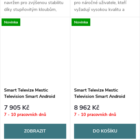
navržen pro zvýšenou stabilitu
pro náročné uživatele, kteří
díky stupňovitým kloubům,
vyžadují vysokou kvalitu a
které zabraňují vibracím.
spolehlivost. S 4letou
Novinka
Novinka
Disponuje uzamykatelným
zárukou se můžete spolehnout
designem s knoflíkem pro
na dlouhodobou...
snížení otřesů a...
Smart Televize Mestic
Smart Televize Mestic
Television Smart Android
Television Smart Android
MTV-27
MTV-24
7 905 Kč
8 962 Kč
7 - 10 pracovních dnů
7 - 10 pracovních dnů
ZOBRAZIT
DO KOŠÍKU