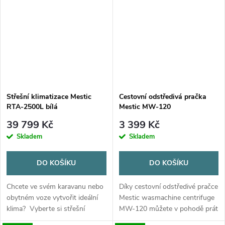
stiskněte tlačítko a během
okamžiku si...
Střešní klimatizace Mestic
Cestovní odstředivá pračka
RTA-2500L bílá
Mestic MW-120
39 799 Kč
3 399 Kč
Skladem
Skladem
DO KOŠÍKU
DO KOŠÍKU
Chcete ve svém karavanu nebo
Díky cestovní odstředivé pračce
obytném voze vytvořit ideální
Mestic wasmachine centrifuge
klima? Vyberte si střešní
MW-120 můžete v pohodě prát
klimatizaci Mestic RTA-
i v kempu a užívat si čistého a