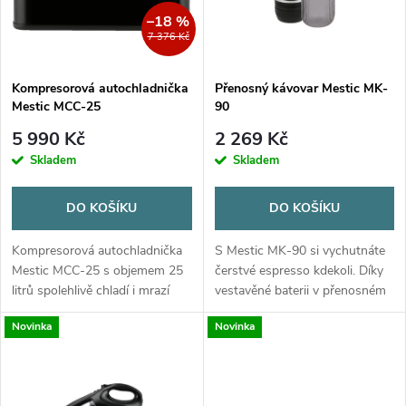
n
i
–18 %
7 376 Kč
í
s
p
Kompresorová autochladnička
Přenosný kávovar Mestic MK-
Mestic MCC-25
90
p
r
5 990 Kč
2 269 Kč
r
Skladem
Skladem
o
o
DO KOŠÍKU
DO KOŠÍKU
d
d
Kompresorová autochladnička
S Mestic MK-90 si vychutnáte
u
Mestic MCC-25 s objemem 25
čerstvé espresso kdekoli. Díky
litrů spolehlivě chladí i mrazí
vestavěné baterii v přenosném
u
bez ohledu na okolní teplotu.
kávovaru si můžete kdekoli
k
Novinka
Novinka
Nabízí napájení 12 V, 24 V i 230
ohřát vodu a připravit svůj
k
V, digitální LCD displej,...
oblíbený kávu. Ať už jste
t
doma,...
t