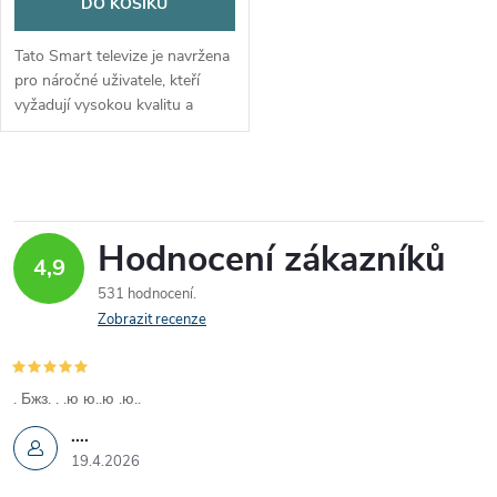
DO KOŠÍKU
Tato Smart televize je navržena
pro náročné uživatele, kteří
vyžadují vysokou kvalitu a
spolehlivost. S 4letou zárukou
se můžete spolehnout na
dlouhodobou funkčnost....
O
v
Hodnocení zákazníků
4,9
l
531 hodnocení
á
Zobrazit recenze
d
. Бжз. . .ю ю..ю .ю..
a
....
c
19.4.2026