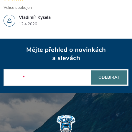
Velice spokojen
Vladimír Kysela
12.4.2026
Z
Mějte přehled o novinkách
á
a slevách
p
E-mail
ODEBÍRAT
a
t
í