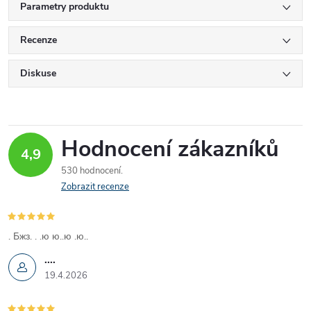
Parametry produktu
Recenze
Diskuse
Hodnocení zákazníků
4,9
530 hodnocení
Zobrazit recenze
. Бжз. . .ю ю..ю .ю..
....
19.4.2026