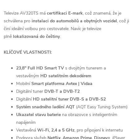
Televize AV320TS má
certifikaci E-mark
, což znamená, že je
schválena pro
instalaci do automobilů a obytných vozidel
, což ji
činí ideální volbou pro cestovatele. Navíc je televize
plně
lokalizovaná do češtiny
.
KLÍČOVÉ VLASTNOSTI:
23,8" Full HD Smart TV
s dvojitým tunerem a
vestavěným
HD satelitním dekodérem
Mobilní
Smart platforma Avtex | Vidaa
Digitální tuner
DVB-T a DVB-T2
Digitální
HD satelitní tuner DVB-S a DVB-S2
Systém snadného ladění AQT
(AQT Easy Tuning System)
Ukazatel stavu baterie
na obrazovce s inteligentním
napájením
Vestavěná
Wi-Fi, 2,4 a 5 GHz
, pro připojení k internetu
Podpora služeb
Netflix, Amazon Prime, Disney+
, iPlayer,