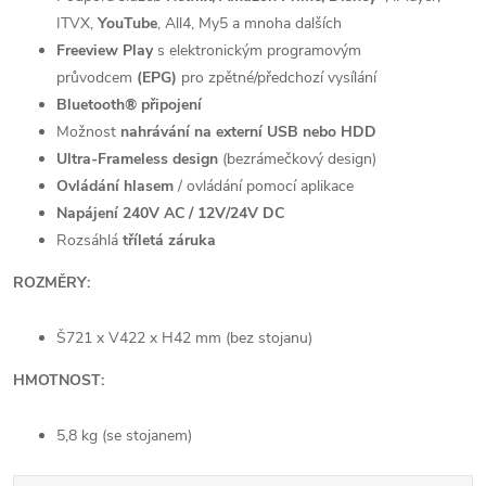
ITVX,
YouTube
, All4, My5 a mnoha dalších
Freeview Play
s elektronickým programovým
průvodcem
(EPG)
pro zpětné/předchozí vysílání
Bluetooth® připojení
Možnost
nahrávání na externí USB nebo HDD
Ultra-Frameless design
(bezrámečkový design)
Ovládání hlasem
/ ovládání pomocí aplikace
Napájení 240V AC / 12V/24V DC
Rozsáhlá
tříletá záruka
ROZMĚRY:
Š721 x V422 x H42 mm (bez stojanu)
HMOTNOST:
5,8 kg (se stojanem)