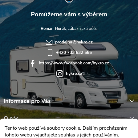
Roman Horák
prodejna
@
hykro.cz
+420 733 532 555
https://www.facebook.com/hykro.cz
hykro.cz
Informace pro Vás
O nás
Tento web používá soubory cookie. Dalším procházením
tohoto webu vyjadřujete souhlas s jejich používáním.
Hodnocení obchodu