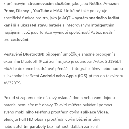
k prémiovým
streamovacím službám
, jako jsou
Netflix, Amazon
Prime, Disney+, YouTube
a
MAX
. Unikátně také poskytuje
specifické funkce pro trh, jako je
AQT – systém snadného ladění
kanálů
a
ukazatel stavu baterie
s integrovaným inteligentním
napájením, což jsou funkce vyvinuté společností Avtex, ideální
pro
cestování
.
Vestavěné
Bluetooth® připojení
umožňuje snadné propojení s
externími Bluetooth® zařízeními, jako je soundbar Avtex SB195BT.
Můžete dokonce bezdrátově přenášet fotografie, filmy nebo hudbu
z jakéhokoli zařízení
Android nebo Apple (iOS)
přímo do televizoru
AV320TS.
Pokud si zapomenete dálkový ovladač doma nebo vám dojdou
baterie, nemusíte mít obavy. Televizi můžete ovládat i pomocí
svého
mobilního telefonu
prostřednictvím
aplikace Vidaa
.
Sledujte
Full HD obsah
prostřednictvím běžné antény
nebo
satelitní paraboly
bez nutnosti dalších zařízení.