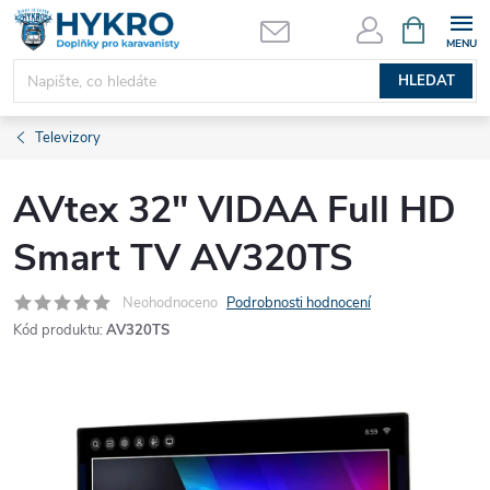
Přejít
NÁKUPNÍ
KOŠÍK
na
obsah
HLEDAT
Televizory
AVtex 32" VIDAA Full HD
Smart TV AV320TS
Neohodnoceno
Podrobnosti hodnocení
Kód produktu:
AV320TS