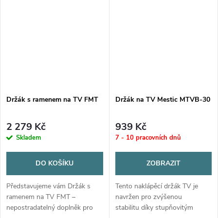
Pro karavan a obytné vozy
svůj zážitek ze sledování
televize,...
Držák s ramenem na TV FMT
Držák na TV Mestic MTVB-30
2 279 Kč
939 Kč
Skladem
7 - 10 pracovních dnů
DO KOŠÍKU
ZOBRAZIT
Představujeme vám Držák s
Tento naklápěcí držák TV je
ramenem na TV FMT –
navržen pro zvýšenou
nepostradatelný doplněk pro
stabilitu díky stupňovitým