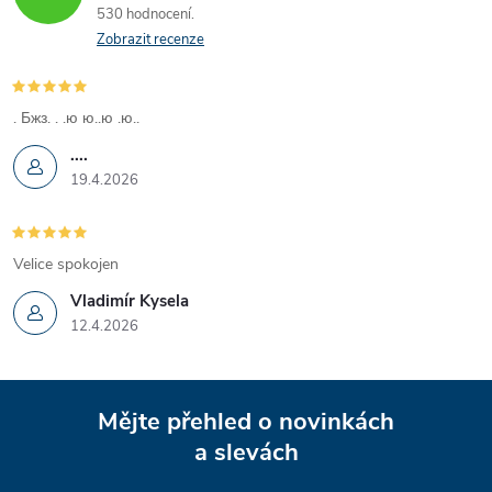
530 hodnocení
v
Zobrazit recenze
k
y
. Бжз. . .ю ю..ю .ю..
....
v
19.4.2026
ý
p
Velice spokojen
i
Vladimír Kysela
12.4.2026
s
u
Z
Mějte přehled o novinkách
á
a slevách