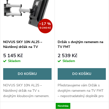
t
t
ů
ů
–17 %
6 240 Kč
NOVUS SKY 10N AL25 –
Držák s dvojtým ramenem na
Nástěnný držák na TV
TV FMT
5 145 Kč
2 539 Kč
Skladem
Skladem
DO KOŠÍKU
DO KOŠÍKU
NOVUS SKY 10N AL25 –
Představujeme vám Držák s
Nástěnný držák na TV s
dvojitým ramenem na TV FMT
dvojitým kloubovým ramenem.
– nepostradatelný doplněk pro
Nosnost 7,5 kg, délka ramene
každý moderní domov. Pokud
Novinka
250 mm. Rychloupínací systém.
hledáte způsob, jak vylepšit