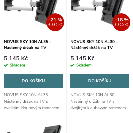
e
p
Abecedně
n
i
–21 %
–18 %
6 582 Kč
6 320 Kč
í
s
p
NOVUS SKY 10N AL35 –
NOVUS SKY 10N AL30 –
Nástěnný držák na TV
Nástěnný držák na TV
p
r
5 145 Kč
5 145 Kč
r
Skladem
Skladem
o
o
DO KOŠÍKU
DO KOŠÍKU
d
d
NOVUS SKY 10N AL35 –
NOVUS SKY 10N AL30 –
u
Nástěnný držák na TV s
Nástěnný držák na TV s
dvojitým kloubovým ramenem.
dvojitým kloubovým ramenem.
u
Nosnost 7,5 kg, délka ramene
Nosnost 7,5 kg, délka ramene
k
350 mm. Rychloupínací systém.
300 mm. Rychloupínací systém.
k
Pro karavan a obytné vozy.
Pro karavan a obytné vozy