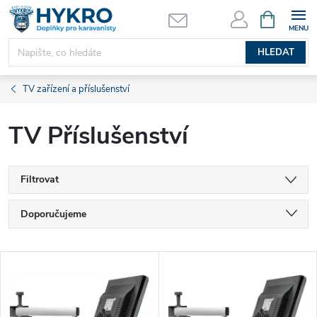
Přejít
NÁKUPNÍ
KOŠÍK
na
obsah
HLEDAT
TV zařízení a příslušenství
TV Příslušenství
Filtrovat
Ř
Doporučujeme
a
Nejlevnější
V
Nejdražší
z
ý
Nejprodávanější