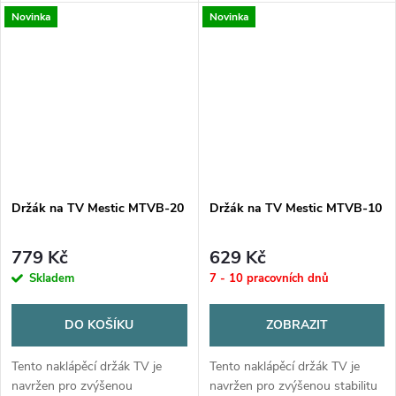
každý moderní domov. Pokud
kloubům, které zabraňují
Novinka
Novinka
hledáte způsob, jak vylepšit
vibracím.
svůj zážitek ze sledování
Disponuje uzamykatelným
televize, právě jste...
designem s...
Držák na TV Mestic MTVB-20
Držák na TV Mestic MTVB-10
779 Kč
629 Kč
Skladem
7 - 10 pracovních dnů
DO KOŠÍKU
ZOBRAZIT
Tento naklápěcí držák TV je
Tento naklápěcí držák TV je
navržen pro zvýšenou
navržen pro zvýšenou stabilitu