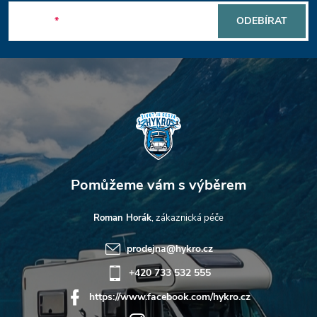
p
E-mail
ODEBÍRAT
a
t
í
Roman Horák
prodejna
@
hykro.cz
+420 733 532 555
https://www.facebook.com/hykro.cz