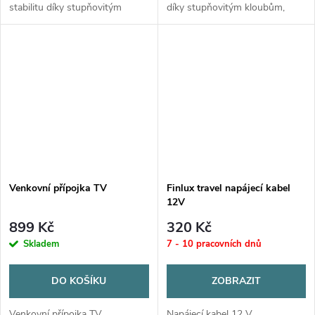
stabilitu díky stupňovitým
díky stupňovitým kloubům,
kloubům, které zabraňují
které zabraňují vibracím.
vibracím.
Disponuje uzamykatelným
Disponuje uzamykatelným
designem s knoflíkem pro
designem s...
snížení otřesů a...
Venkovní přípojka TV
Finlux travel napájecí kabel
12V
899 Kč
320 Kč
Skladem
7 - 10 pracovních dnů
DO KOŠÍKU
ZOBRAZIT
Venkovní přípojka TV
Napájecí kabel 12 V