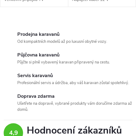
O
v
Prodejna karavanů
Od kompaktních modelů až po luxusní obytné vozy.
l
Půjčovna karavanů
á
Půjčte si plně vybavený karavan připravený na cestu.
d
Servis karavanů
a
Profesionální servis a údržba, aby váš karavan zůstal spolehlivý.
c
Doprava zdarma
Ušetřete na dopravě, vybrané produkty vám doručíme zdarma až
í
domů.
p
Hodnocení zákazníků
r
4,9