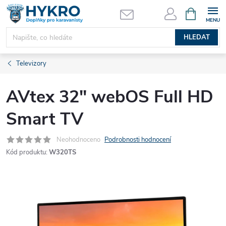
Přejít
NÁKUPNÍ
KOŠÍK
na
obsah
HLEDAT
Televizory
AVtex 32" webOS Full HD
Smart TV
Neohodnoceno
Podrobnosti hodnocení
Kód produktu:
W320TS