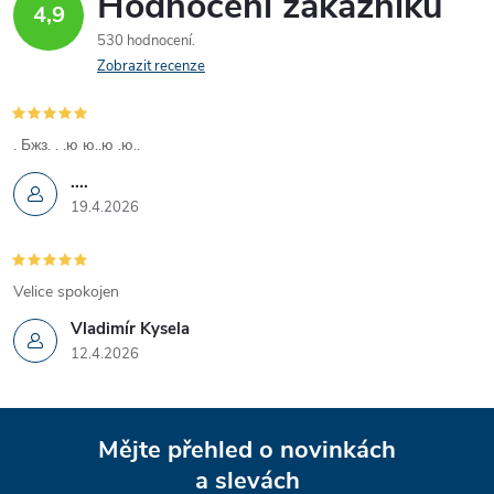
Hodnocení zákazníků
4,9
530 hodnocení
Zobrazit recenze
. Бжз. . .ю ю..ю .ю..
....
19.4.2026
Velice spokojen
Vladimír Kysela
12.4.2026
Z
Mějte přehled o novinkách
á
a slevách