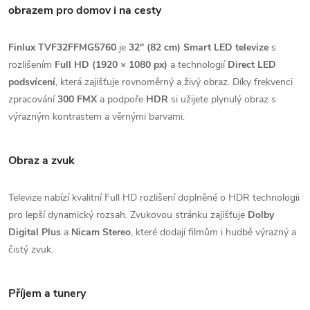
obrazem pro domov i na cesty
Finlux TVF32FFMG5760
je
32" (82 cm) Smart LED televize
s
rozlišením
Full HD (1920 × 1080 px)
a technologií
Direct LED
podsvícení
, která zajišťuje rovnoměrný a živý obraz. Díky frekvenci
zpracování
300 FMX
a podpoře
HDR
si užijete plynulý obraz s
výrazným kontrastem a věrnými barvami.
Obraz a zvuk
Televize nabízí kvalitní Full HD rozlišení doplněné o HDR technologii
pro lepší dynamický rozsah. Zvukovou stránku zajišťuje
Dolby
Digital Plus
a
Nicam Stereo
, které dodají filmům i hudbě výrazný a
čistý zvuk.
Příjem a tunery