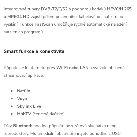
Integrované tunery
DVB-T2/C/S2
s podporou kodeků
HEVC/H.265
a MPEG4 HD
zajistí příjem pozemního, kabelového i satelitního
vysílání. Funkce
FastScan
umožňuje rychlé automatické naladění
satelitních programů.
Smart funkce a konektivita
Připojte se k internetu přes
Wi-Fi nebo LAN
a využijte oblíbené
streamovací aplikace:
Netflix
Voyo
Skylink Live
HbbTV
(červené tlačítko)
Díky
Bluetooth
snadno připojíte bezdrátová sluchátka nebo
reproduktory. Multimediální obsah přehrajete pohodlně z USB.