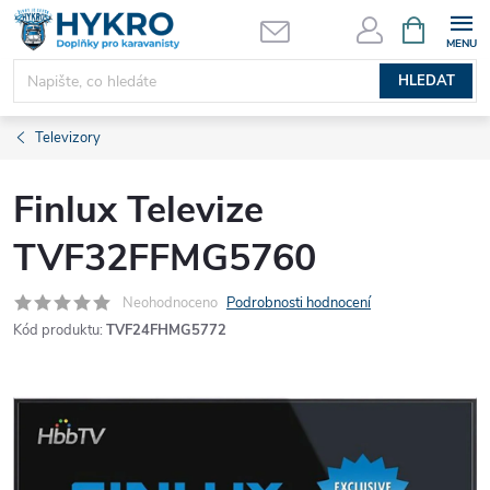
Přejít
NÁKUPNÍ
KOŠÍK
na
obsah
HLEDAT
Televizory
Finlux Televize
TVF32FFMG5760
Neohodnoceno
Podrobnosti hodnocení
Kód produktu:
TVF24FHMG5772