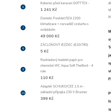
a
Koberec před karavan SOFTTEX -
1 241 Kč
v
i
Dometic FreshJet FJZ4 2200
klimatizace + rozvaděč vzduchu s
ovládáním
M
49 000 Kč
s
ZÁCLONOVÝ JEZDEC (610/780)
T
5 Kč
j
Rozkladový toaletní papír pro
s
chemické WC Aqua Soft Thetford - 4
role
v
110 Kč
F
Adaptér SCHUKO/CEE 1,5 m -
základní přípojka 230 V Brunner
P
399 Kč
h
s