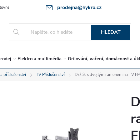
prodejna@hykro.cz
tovné
Ochrana osob. údajů - GDPR
Postup při reklamaci -jak zboží 
HLEDAT
rodej
Elektro a multimédia
Grilování, vaření, domácnost a úk
a příslušenství
TV Příslušenství
Držák s dvojtým ramenem na TV F
D
r
F