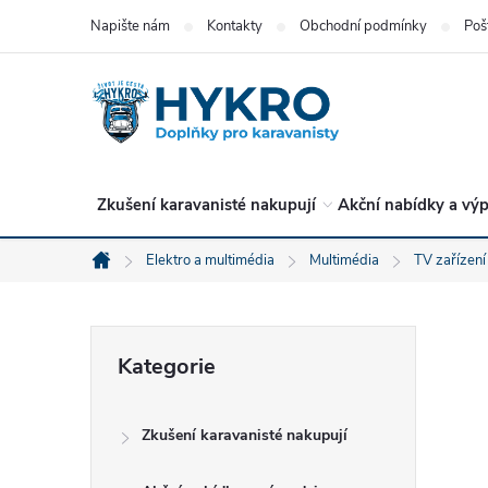
Přejít
Napište nám
Kontakty
Obchodní podmínky
Poš
na
obsah
Zkušení karavanisté nakupují
Akční nabídky a výp
Elektro a multimédia
Multimédia
TV zařízení 
Domů
P
Přeskočit
Kategorie
kategorie
o
Zkušení karavanisté nakupují
s