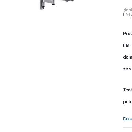
Kód 
Pře
FM
domo
ze s
Tent
potř
Deta