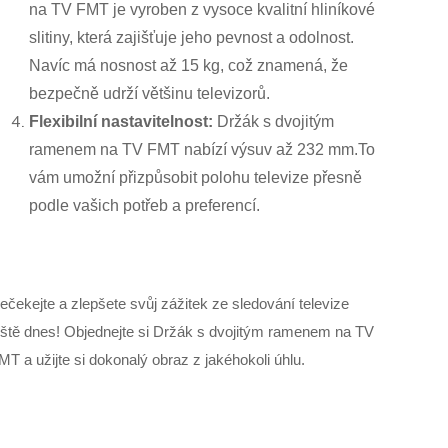
na TV FMT je vyroben z vysoce kvalitní hliníkové
slitiny, která zajišťuje jeho pevnost a odolnost.
Navíc má nosnost až 15 kg, což znamená, že
bezpečně udrží většinu televizorů.
Flexibilní nastavitelnost:
Držák s dvojitým
ramenem na TV FMT nabízí výsuv až 232 mm.To
vám umožní přizpůsobit polohu televize přesně
podle vašich potřeb a preferencí.
ečekejte a zlepšete svůj zážitek ze sledování televize
eště dnes! Objednejte si Držák s dvojitým ramenem na TV
MT a užijte si dokonalý obraz z jakéhokoli úhlu.