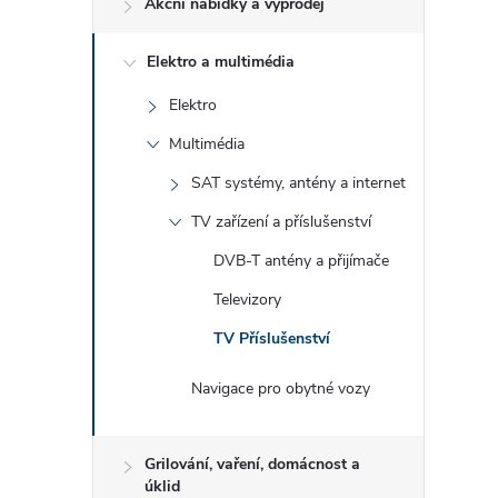
Akční nabídky a výprodej
t
Elektro a multimédia
r
Elektro
a
Multimédia
n
SAT systémy, antény a internet
TV zařízení a příslušenství
n
DVB-T antény a přijímače
í
Televizory
TV Příslušenství
p
Navigace pro obytné vozy
a
n
Grilování, vaření, domácnost a
úklid