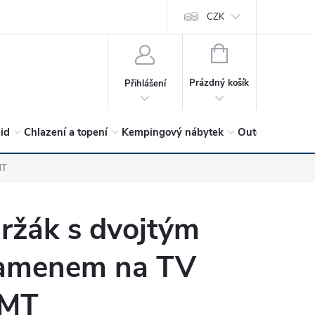
vrátit?
Vítejte v Hykro s.r.o
O společnosti
CZK
Hodnocení obchodu
NÁKUPNÍ
KOŠÍK
Prázdný košík
Přihlášení
lid
Chlazení a topení
Kempingový nábytek
Outdoor a volný
MT
ržák s dvojtým
amenem na TV
MT