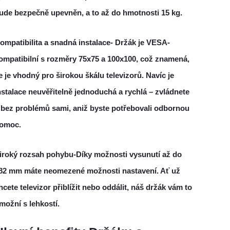
ude bezpečně upevněn, a to až do hmotnosti 15 kg.
ompatibilita a snadná instalace-
Držák je VESA-
ompatibilní s rozměry 75x75 a 100x100, což znamená,
e je vhodný pro širokou škálu televizorů. Navíc je
nstalace neuvěřitelně jednoduchá a rychlá – zvládnete
i bez problémů sami, aniž byste potřebovali odbornou
omoc.
iroký rozsah pohybu-
Díky možnosti vysunutí až do
82 mm máte neomezené možnosti nastavení. Ať už
hcete televizor přiblížit nebo oddálit, náš držák vám to
možní s lehkostí.