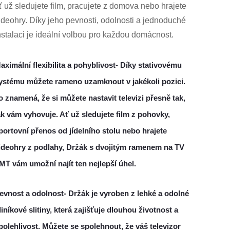
ť už sledujete film, pracujete z domova nebo hrajete
ideohry. Díky jeho pevnosti, odolnosti a jednoduché
nstalaci je ideální volbou pro každou domácnost.
aximální flexibilita a pohyblivost-
Díky stativovému
ystému můžete rameno uzamknout v jakékoli pozici.
o znamená, že si můžete nastavit televizi přesně tak,
ak vám vyhovuje. Ať už sledujete film z pohovky,
portovní přenos od jídelního stolu nebo hrajete
ideohry z podlahy, Držák s dvojitým ramenem na TV
MT vám umožní najít ten nejlepší úhel.
evnost a odolnost-
Držák je vyroben z lehké a odolné
liníkové slitiny, která zajišťuje dlouhou životnost a
polehlivost. Můžete se spolehnout, že váš televizor