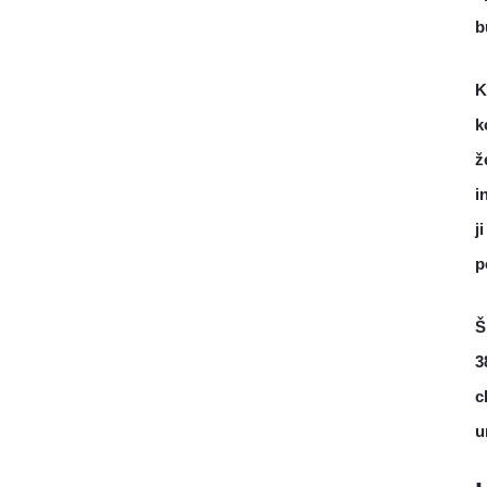
b
K
k
ž
i
j
p
Š
3
c
u