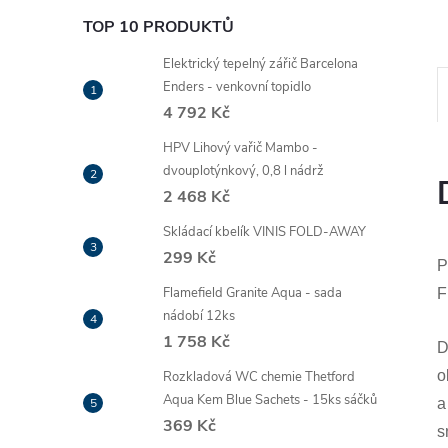
TOP 10 PRODUKTŮ
Elektrický tepelný zářič Barcelona
Enders - venkovní topidlo
4 792 Kč
HPV Lihový vařič Mambo -
dvouplotýnkový, 0,8 l nádrž
2 468 Kč
Skládací kbelík VINIS FOLD-AWAY
299 Kč
P
Flamefield Granite Aqua - sada
F
nádobí 12ks
1 758 Kč
D
o
Rozkladová WC chemie Thetford
Aqua Kem Blue Sachets - 15ks sáčků
a
369 Kč
s