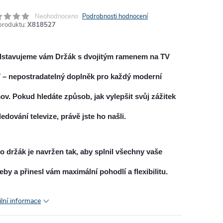
Neohodnoceno
Podrobnosti hodnocení
produktu:
X818527
dstavujeme vám
Držák s dvojitým ramenem na TV
T
– nepostradatelný doplněk pro každý moderní
v. Pokud hledáte způsob, jak vylepšit svůj zážitek
ledování televize, právě jste ho našli.
o držák je navržen tak, aby splnil všechny vaše
eby a přinesl vám maximální pohodlí a flexibilitu.
ilní informace