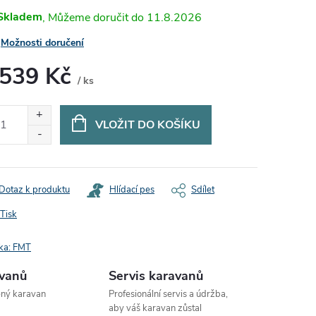
Skladem
11.8.2026
Možnosti doručení
 539 Kč
/ ks
ná
:
VLOŽIT DO KOŠÍKU
Dotaz k produktu
Hlídací pes
Sdílet
Tisk
ka:
FMT
avanů
Servis karavanů
ený karavan
Profesionální servis a údržba,
aby váš karavan zůstal