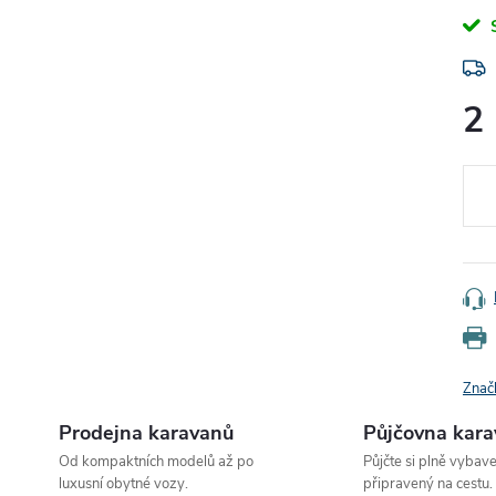
2
Měr
cena
Znač
Prodejna karavanů
Půjčovna kar
Od kompaktních modelů až po
Půjčte si plně vybav
luxusní obytné vozy.
připravený na cestu.