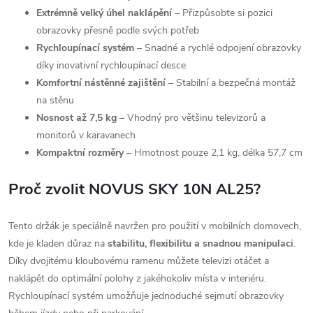
Extrémně velký úhel naklápění
– Přizpůsobte si pozici
obrazovky přesně podle svých potřeb
Rychloupínací systém
– Snadné a rychlé odpojení obrazovky
díky inovativní rychloupínací desce
Komfortní nástěnné zajištění
– Stabilní a bezpečná montáž
na stěnu
Nosnost až 7,5 kg
– Vhodný pro většinu televizorů a
monitorů v karavanech
Kompaktní rozměry
– Hmotnost pouze 2,1 kg, délka 57,7 cm
Proč zvolit NOVUS SKY 10N AL25?
Tento držák je speciálně navržen pro použití v mobilních domovech,
kde je kladen důraz na
stabilitu, flexibilitu a snadnou manipulaci
.
Díky dvojitému kloubovému ramenu můžete televizi otáčet a
naklápět do optimální polohy z jakéhokoliv místa v interiéru.
Rychloupínací systém umožňuje jednoduché sejmutí obrazovky