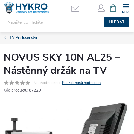
Přejít
NÁKUPNÍ
KOŠÍK
na
obsah
HLEDAT
TV Příslušenství
NOVUS SKY 10N AL25 –
Nástěnný držák na TV
Neohodnoceno
Podrobnosti hodnocení
Kód produktu:
87220