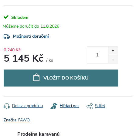
Skladem
11.8.2026
Možnosti doručení
6 240 Kč
5 145 Kč
/ ks
Měrná
cena:
VLOŽIT DO KOŠÍKU
Dotaz k produktu
Hlídací pes
Sdílet
Značka:
FAWO
Prodejna karavanů