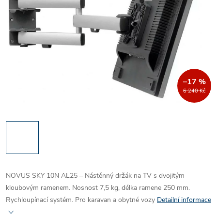
–17 %
6 240 Kč
NOVUS
SKY
10
N AL25 – Nástěnný držák na TV s dvojitým
kloubovým ramenem. Nosnost
7
,
5
kg, délka ramene
250
mm.
Rychloupínací systém. Pro karavan a obytné vozy
Detailní informace