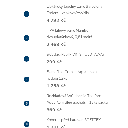
Elektrický tepelný zářič Barcelona
Enders - venkovní topidlo
4 792 Kč
HPV Lihový vařič Mambo -
dvouplotýnkový, 0,8 l nádrž
2 468 Kč
Skládací kbelík VINIS FOLD-AWAY
299 Kč
Flamefield Granite Aqua - sada
nádobí 12ks
1 758 Kč
Rozkladová WC chemie Thetford
Aqua Kem Blue Sachets - 15ks sáčků
369 Kč
Koberec před karavan SOFTTEX -
1 241 Kč