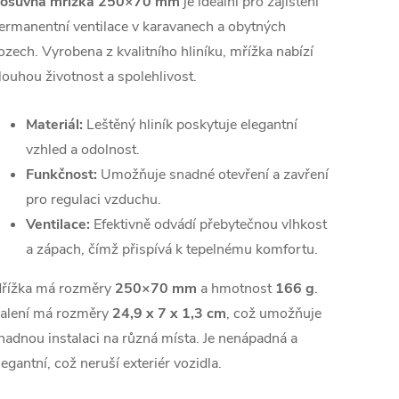
osuvná mřížka 250×70 mm
je ideální pro zajištění
ermanentní ventilace v karavanech a obytných
ozech. Vyrobena z kvalitního hliníku, mřížka nabízí
louhou životnost a spolehlivost.
Materiál:
Leštěný hliník poskytuje elegantní
vzhled a odolnost.
Funkčnost:
Umožňuje snadné otevření a zavření
pro regulaci vzduchu.
Ventilace:
Efektivně odvádí přebytečnou vlhkost
a zápach, čímž přispívá k tepelnému komfortu.
řížka má rozměry
250×70 mm
a hmotnost
166 g
.
alení má rozměry
24,9 x 7 x 1,3 cm
, což umožňuje
nadnou instalaci na různá místa. Je nenápadná a
legantní, což neruší exteriér vozidla.