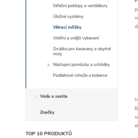
P
Střešní poklopy a ventilátory
p
Úložné systémy
v
d
Větrací mřížky
Vnitřní a vnější vybavení
Zrcátka pro karavany a obytné
vozy
Nástupní pomůcky a schůdky
Podlahové rohože a koberce
Voda a sanita
M
B
Značky
s
e
TOP 10 PRODUKTŮ