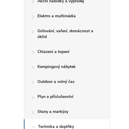
Akční nabídky a výprodej
t
Elektro a multimédia
r
a
Grilování, vaření, domácnost a
úklid
n
Chlazení a topení
n
Kempingový nábytek
í
Outdoor a volný čas
p
Plyn a příslušenství
a
Stany a markýzy
n
Technika a doplňky