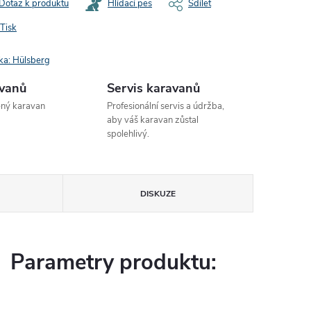
Dotaz k produktu
Hlídací pes
Sdílet
Tisk
ka:
Hülsberg
avanů
Servis karavanů
ený karavan
Profesionální servis a údržba,
aby váš karavan zůstal
spolehlivý.
DISKUZE
Parametry produktu: