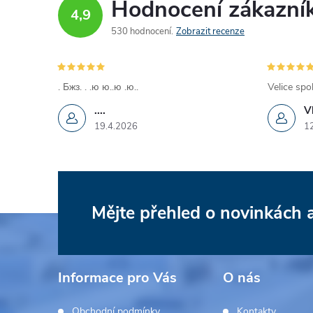
Hodnocení zákazní
4,9
530 hodnocení
Zobrazit recenze
. Бжз. . .ю ю..ю .ю..
Velice spo
....
V
19.4.2026
1
Mějte přehled o novinkách
Z
á
Informace pro Vás
O nás
p
Obchodní podmínky
Kontakty