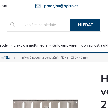
prodejna@hykro.cz
tovné
Ochrana osob. údajů - GDPR
Postup při reklamaci -jak zboží 
HLEDAT
rodej
Elektro a multimédia
Grilování, vaření, domácnost a úk
í mřížky
Hliníková posuvná ventilační mřížka - 250×70 mm
H
v
2