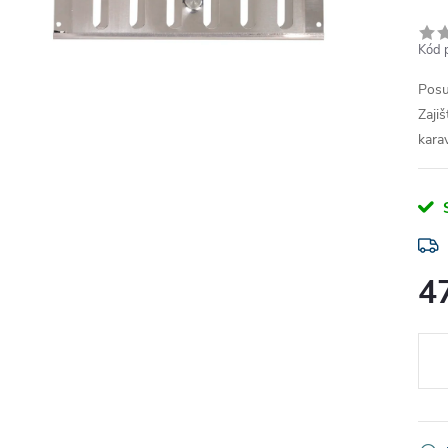
Kód 
Posu
Zaji
kara
4
Měr
cena