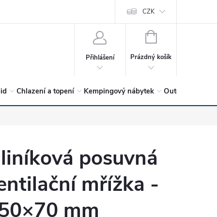
vrátit?
Vítejte v Hykro s.r.o
O společnosti
CZK
Hodnocení obchodu
NÁKUPNÍ
KOŠÍK
Prázdný košík
Přihlášení
lid
Chlazení a topení
Kempingový nábytek
Outdoor a volný
liníková posuvná
entilační mřížka -
50×70 mm