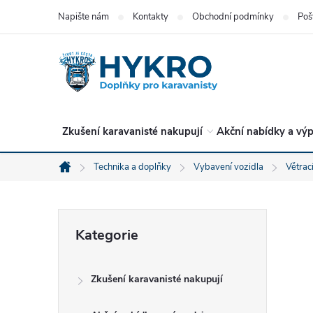
Přejít
Napište nám
Kontakty
Obchodní podmínky
Poš
na
obsah
Zkušení karavanisté nakupují
Akční nabídky a výp
Technika a doplňky
Vybavení vozidla
Větrac
Domů
P
Přeskočit
Kategorie
kategorie
o
Zkušení karavanisté nakupují
s