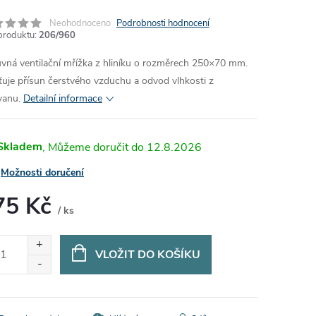
Neohodnoceno
Podrobnosti hodnocení
produktu:
206/960
vná ventilační mřížka z hliníku o rozměrech 250×70 mm.
šťuje přísun čerstvého vzduchu a odvod vlhkosti z
vanu.
Detailní informace
Skladem
12.8.2026
Možnosti doručení
75 Kč
/ ks
ná
:
VLOŽIT DO KOŠÍKU