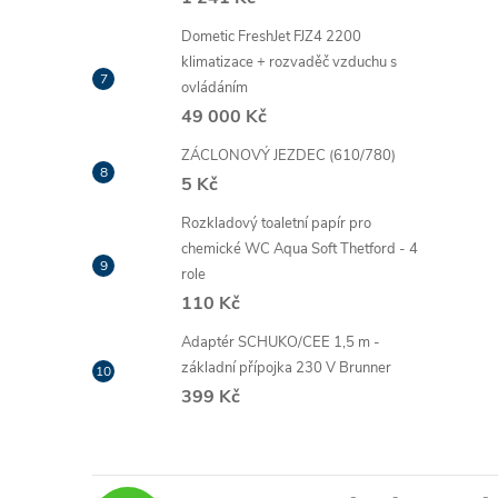
Dometic FreshJet FJZ4 2200
klimatizace + rozvaděč vzduchu s
ovládáním
49 000 Kč
ZÁCLONOVÝ JEZDEC (610/780)
5 Kč
Rozkladový toaletní papír pro
chemické WC Aqua Soft Thetford - 4
role
110 Kč
Adaptér SCHUKO/CEE 1,5 m -
základní přípojka 230 V Brunner
399 Kč