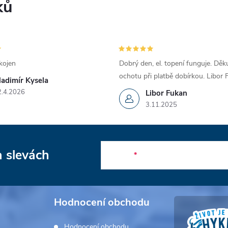
ků
kojen
Dobrý den, el. topení funguje. Děku
ochotu při platbě dobírkou. Libor
ladimír Kysela
2.4.2026
Libor Fukan
3.11.2025
a slevách
E-mail
Hodnocení obchodu
Hodnocení obchodu