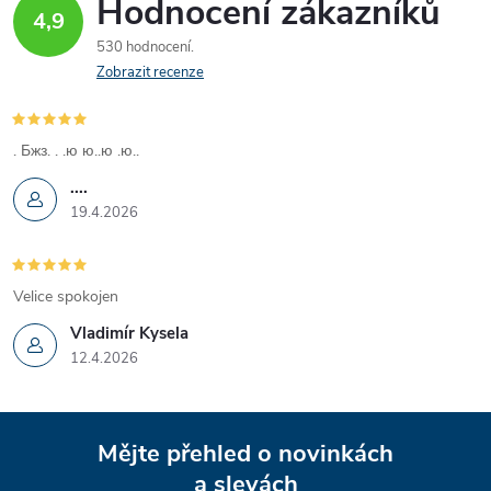
Hodnocení zákazníků
ů
4,9
ů
l
530 hodnocení
á
Zobrazit recenze
d
. Бжз. . .ю ю..ю .ю..
a
....
c
19.4.2026
í
p
Velice spokojen
Vladimír Kysela
r
12.4.2026
v
Z
k
Mějte přehled o novinkách
y
a slevách