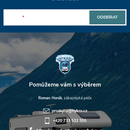
á
v
p
ý
E-mail
ODEBÍRAT
a
p
t
i
s
í
u
Roman Horák
prodejna
@
hykro.cz
+420 733 532 555