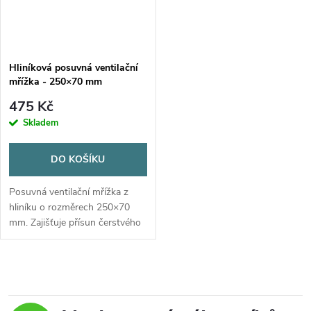
n
i
í
s
p
Hliníková posuvná ventilační
mřížka - 250×70 mm
p
r
475 Kč
r
Skladem
o
o
DO KOŠÍKU
d
d
Posuvná ventilační mřížka z
u
hliníku o rozměrech 250×70
mm. Zajišťuje přísun čerstvého
u
vzduchu a odvod vlhkosti z
k
karavanu.
k
O
t
t
v