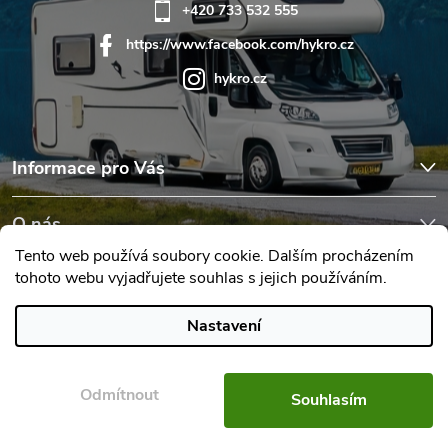
+420 733 532 555
https://www.facebook.com/hykro.cz
hykro.cz
Informace pro Vás
O nás
Tento web používá soubory cookie. Dalším procházením
tohoto webu vyjadřujete souhlas s jejich používáním.
Hodnocení obchodu
Nastavení
Copyright 2026
Karavany Hykro
. Všechna práva vyhrazena.
Upravit
nastavení cookies
Odmítnout
Souhlasím
Vytvořil Shoptet