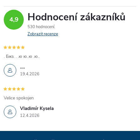
Hodnocení zákazníků
4,9
530 hodnocení
Zobrazit recenze
. Бжз. . .ю ю..ю .ю..
....
19.4.2026
Velice spokojen
Vladimír Kysela
12.4.2026
Z