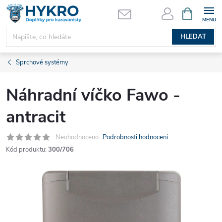
Přejít
NÁKUPNÍ
KOŠÍK
na
obsah
HLEDAT
Sprchové systémy
Náhradní víčko Fawo -
antracit
Neohodnoceno
Podrobnosti hodnocení
Kód produktu:
300/706