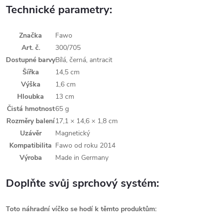
Technické parametry:
Značka
Fawo
Art. č.
300/705
Dostupné barvy
Bílá, černá, antracit
Šířka
14,5 cm
Výška
1,6 cm
Hloubka
13 cm
Čistá hmotnost
65 g
Rozměry balení
17,1 × 14,6 × 1,8 cm
Uzávěr
Magnetický
Kompatibilita
Fawo od roku 2014
Výroba
Made in Germany
Doplňte svůj sprchový systém:
Toto náhradní víčko se hodí k těmto produktům: