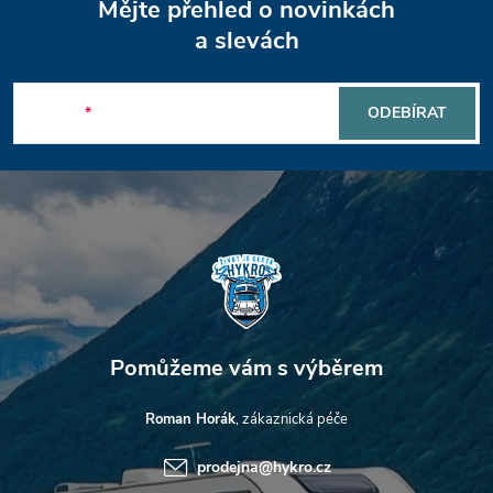
Mějte přehled o novinkách
á
a slevách
p
E-mail
ODEBÍRAT
a
t
í
Roman Horák
prodejna
@
hykro.cz