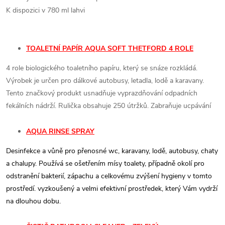
K dispozici v 780 ml lahvi
TOALETNÍ PAPÍR AQUA SOFT THETFORD 4 ROLE
4 role biologického toaletního papíru, který se snáze rozkládá.
Výrobek je určen pro dálkové autobusy, letadla, lodě a karavany.
Tento značkový produkt usnadňuje vyprazdňování odpadních
fekálních nádrží. Rulička obsahuje 250 útržků. Zabraňuje ucpávání
AQUA RINSE SPRAY
Desinfekce a vůně pro přenosné wc, karavany, lodě, autobusy, chaty
a chalupy. Používá se ošetřením mísy toalety, případně okolí pro
odstranění bakterií, zápachu a celkovému zvýšení hygieny v tomto
prostředí. vyzkoušený a velmi efektivní prostředek, který Vám vydrží
na dlouhou dobu.