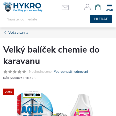
Přejít
NÁKUPNÍ
KOŠÍK
na
obsah
HLEDAT
Voda a sanita
Velký balíček chemie do
karavanu
Neohodnoceno
Podrobnosti hodnocení
Kód produktu:
10325
Akce