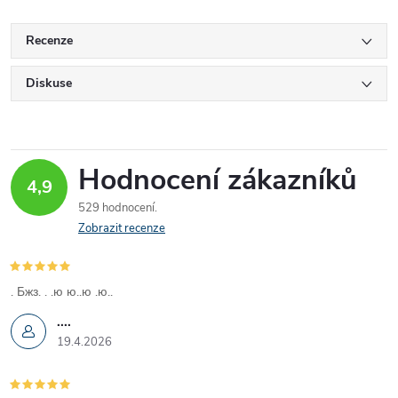
Recenze
Diskuse
Hodnocení zákazníků
4,9
529 hodnocení
Zobrazit recenze
. Бжз. . .ю ю..ю .ю..
....
19.4.2026