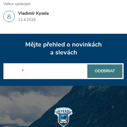
Velice spokojen
Vladimír Kysela
12.4.2026
Z
Mějte přehled o novinkách
á
a slevách
p
E-mail
ODEBÍRAT
a
t
í