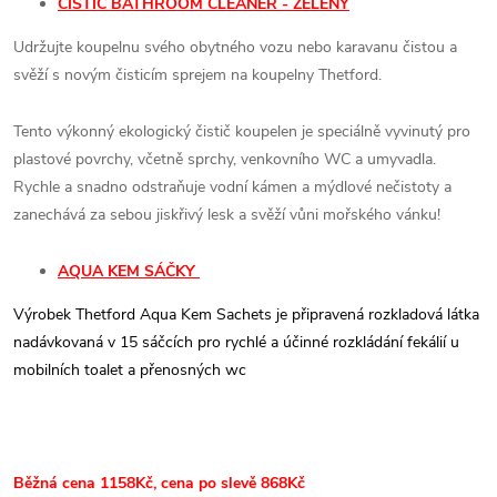
ČISTIČ BATHROOM CLEANER - ZELENÝ
Udržujte koupelnu svého obytného vozu nebo karavanu čistou a
svěží s novým čisticím sprejem na koupelny Thetford.
Tento výkonný ekologický čistič koupelen je speciálně vyvinutý pro
plastové povrchy, včetně sprchy, venkovního WC a umyvadla.
Rychle a snadno odstraňuje vodní kámen a mýdlové nečistoty a
zanechává za sebou jiskřivý lesk a svěží vůni mořského vánku!
AQUA KEM SÁČKY
Výrobek Thetford Aqua Kem Sachets je připravená rozkladová látka
nadávkovaná v 15 sáčcích pro rychlé a účinné rozkládání fekálií u
mobilních toalet a přenosných wc
Běžná cena 1158Kč, cena po slevě 868Kč