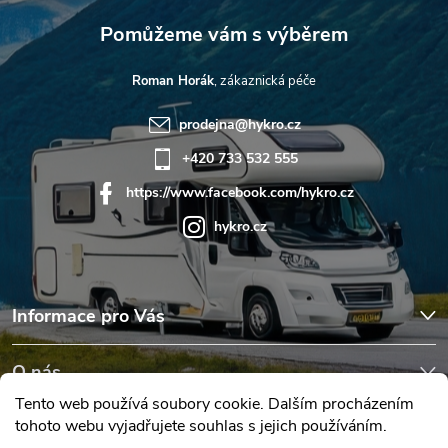
Roman Horák
prodejna
@
hykro.cz
+420 733 532 555
https://www.facebook.com/hykro.cz
hykro.cz
Informace pro Vás
O nás
Tento web používá soubory cookie. Dalším procházením
tohoto webu vyjadřujete souhlas s jejich používáním.
Hodnocení obchodu