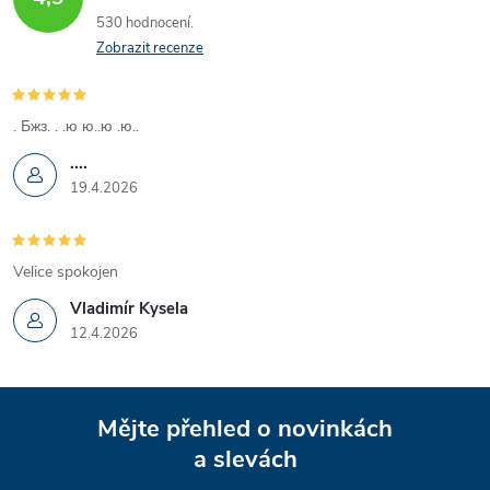
ů
l
530 hodnocení
ů
á
Zobrazit recenze
d
. Бжз. . .ю ю..ю .ю..
a
....
c
19.4.2026
í
p
Velice spokojen
Vladimír Kysela
r
12.4.2026
v
Z
k
Mějte přehled o novinkách
y
á
a slevách