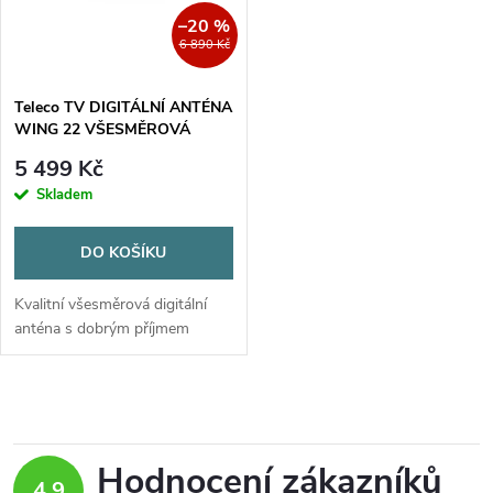
n
i
–20 %
6 890 Kč
í
s
p
Teleco TV DIGITÁLNÍ ANTÉNA
WING 22 VŠESMĚROVÁ
p
r
5 499 Kč
r
Skladem
o
o
DO KOŠÍKU
d
d
Kvalitní všesměrová digitální
u
anténa s dobrým příjmem
u
k
O
k
t
v
t
Hodnocení zákazníků
4,9