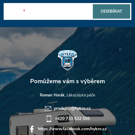
v
p
ý
E-mail
ODEBÍRAT
a
p
t
i
s
í
u
Roman Horák
prodejna
@
hykro.cz
+420 733 532 555
https://www.facebook.com/hykro.cz