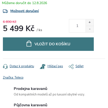
12.8.2026
Možnosti doručení
6 890 Kč
5 499 Kč
/ ks
Měrná
cena:
VLOŽIT DO KOŠÍKU
Dotaz k produktu
Hlídací pes
Sdílet
Značka:
Teleco
Prodejna karavanů
Od kompaktních modelů až po luxusní obytné vozy.
Půjčovna karavanů