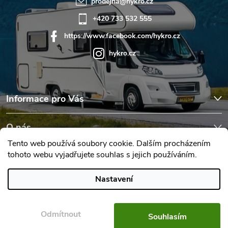
prodejna
@
hykro.cz
+420 733 532 555
https://www.facebook.com/hykro.cz
hykro.cz
Informace pro Vás
O nás
Tento web používá soubory cookie. Dalším procházením
tohoto webu vyjadřujete souhlas s jejich používáním.
Hodnocení obchodu
Nastavení
Copyright 2026
Karavany Hykro
. Všechna práva vyhrazena.
Upravit
nastavení cookies
Odmítnout
Souhlasím
Vytvořil Shoptet