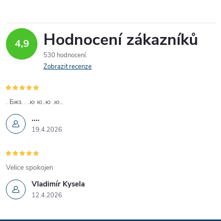
Hodnocení zákazníků
4,9
530 hodnocení
Zobrazit recenze
. Бжз. . .ю ю..ю .ю..
....
19.4.2026
Velice spokojen
Vladimír Kysela
12.4.2026