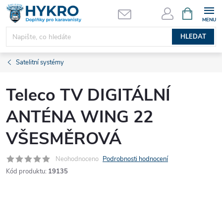
Přejít
NÁKUPNÍ
KOŠÍK
na
obsah
HLEDAT
Satelitní systémy
Teleco TV DIGITÁLNÍ
ANTÉNA WING 22
VŠESMĚROVÁ
Neohodnoceno
Podrobnosti hodnocení
Kód produktu:
19135