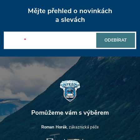
Z
Mějte přehled o novinkách
á
a slevách
p
E-mail
ODEBÍRAT
a
t
í
Roman Horák