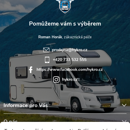
Roman Horák
prodejna
@
hykro.cz
+420 733 532 555
https://www.facebook.com/hykro.cz
hykro.cz
Informace pro Vás
O nás