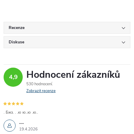
Recenze
Diskuse
Hodnocení zákazníků
4,9
530 hodnocení
Zobrazit recenze
. Бжз. . .ю ю..ю .ю..
....
19.4.2026