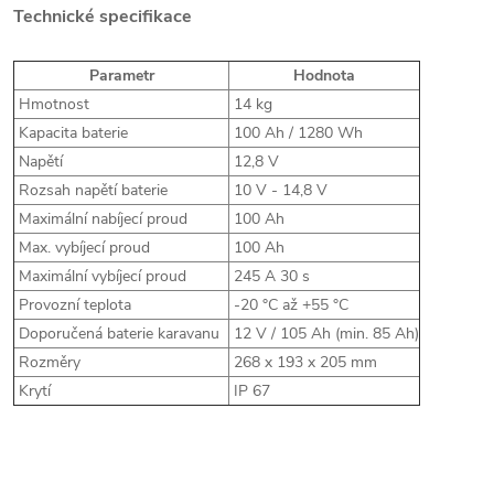
Technické specifikace
Parametr
Hodnota
Hmotnost
14 kg
Kapacita baterie
100 Ah / 1280 Wh
Napětí
12,8 V
Rozsah napětí baterie
10 V - 14,8 V
Maximální nabíjecí proud
100 Ah
Max. vybíjecí proud
100 Ah
Maximální vybíjecí proud
245 A 30 s
Provozní teplota
-20 °C až +55 °C
Doporučená baterie karavanu
12 V / 105 Ah (min. 85 Ah)
Rozměry
268 x 193 x 205 mm
Krytí
IP 67