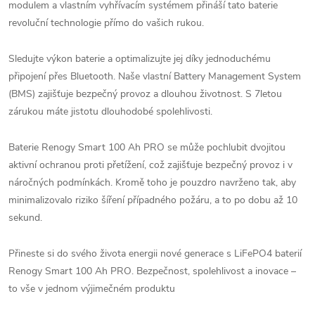
modulem a vlastním vyhřívacím systémem přináší tato baterie
revoluční technologie přímo do vašich rukou.
Sledujte výkon baterie a optimalizujte jej díky jednoduchému
připojení přes Bluetooth. Naše vlastní Battery Management System
(BMS) zajišťuje bezpečný provoz a dlouhou životnost. S 7letou
zárukou máte jistotu dlouhodobé spolehlivosti.
Baterie Renogy Smart 100 Ah PRO se může pochlubit dvojitou
aktivní ochranou proti přetížení, což zajišťuje bezpečný provoz i v
náročných podmínkách. Kromě toho je pouzdro navrženo tak, aby
minimalizovalo riziko šíření případného požáru, a to po dobu až 10
sekund.
Přineste si do svého života energii nové generace s LiFePO4 baterií
Renogy Smart 100 Ah PRO. Bezpečnost, spolehlivost a inovace –
to vše v jednom výjimečném produktu