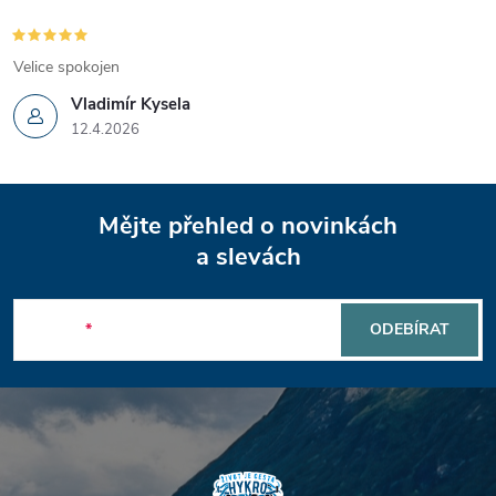
Velice spokojen
Vladimír Kysela
12.4.2026
Z
Mějte přehled o novinkách
á
a slevách
p
E-mail
ODEBÍRAT
a
t
í