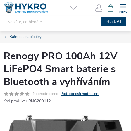
Přejít
NÁKUPNÍ
KOŠÍK
na
obsah
HLEDAT
Baterie a nabíječky
Renogy PRO 100Ah 12V
LiFePO4 Smart baterie s
Bluetooth a vyhříváním
Neohodnoceno
Podrobnosti hodnocení
Kód produktu:
RNG200112