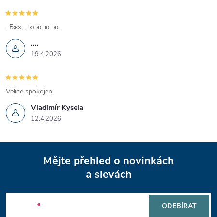
k
y
. Бжз. . .ю ю..ю .ю..
....
v
19.4.2026
ý
p
Velice spokojen
i
Vladimír Kysela
12.4.2026
s
u
Z
Mějte přehled o novinkách
á
a slevách
p
E-mail
ODEBÍRAT