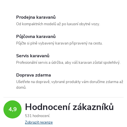
A.
O
v
Prodejna karavanů
Od kompaktních modelů až po luxusní obytné vozy.
l
Půjčovna karavanů
á
Půjčte si plně vybavený karavan připravený na cestu.
d
Servis karavanů
a
Profesionální servis a údržba, aby váš karavan zůstal spolehlivý.
c
Doprava zdarma
Ušetřete na dopravě, vybrané produkty vám doručíme zdarma až
í
domů.
p
Hodnocení zákazníků
r
4,9
531 hodnocení
v
Zobrazit recenze