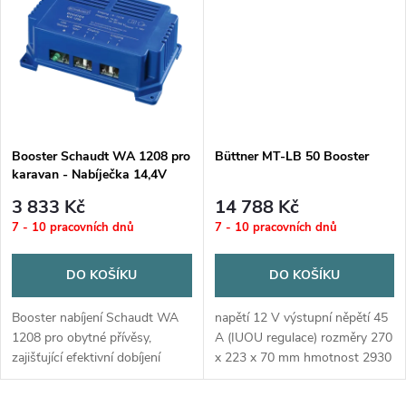
t
t
ů
ů
Booster Schaudt WA 1208 pro
Büttner MT-LB 50 Booster
karavan - Nabíječka 14,4V
3 833 Kč
14 788 Kč
7 - 10 pracovních dnů
7 - 10 pracovních dnů
DO KOŠÍKU
DO KOŠÍKU
Booster nabíjení Schaudt WA
napětí 12 V výstupní něpětí 45
1208 pro obytné přívěsy,
A (IUOU regulace) rozměry 270
zajišťující efektivní dobíjení
x 223 x 70 mm hmotnost 2930
baterie během jízdy. Výstupní
g
napětí 14,4 V, výstupní proud 8