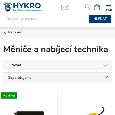
Přejít
NÁKUPNÍ
KOŠÍK
na
obsah
HLEDAT
Napájení
Měniče a nabíjecí technika
Filtrovat
Ř
Doporučujeme
a
Nejlevnější
V
Novinka
Nejdražší
z
ý
Nejprodávanější