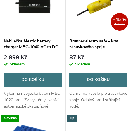
e
p
Abecedně
n
i
–45 %
159 Kč
í
s
p
Nabiječka Mestic battery
Brunner electro safe - kryt
charger MBC-1040 AC to DC
zásuvkového spoje
p
r
2 899 Kč
87 Kč
r
Skladem
Skladem
o
o
DO KOŠÍKU
DO KOŠÍKU
d
d
Výkonná nabíječka baterií MBC-
Ochranná kapsle pro zásuvkové
u
1020 pro 12V systémy. Nabízí
spoje. Odolný proti stříkající
automatické 3-stupňové
vodě.
u
nabíjení (bulk, absorpce,
k
Novinka
Tip
udržovací) s maximálním...
k