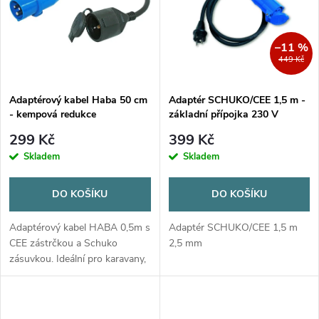
e
p
Abecedně
n
i
–11 %
449 Kč
í
s
p
Adaptérový kabel Haba 50 cm
Adaptér SCHUKO/CEE 1,5 m -
- kempová redukce
základní přípojka 230 V
p
CEE/SCHUKO
Brunner
r
299 Kč
399 Kč
r
Skladem
Skladem
o
o
DO KOŠÍKU
DO KOŠÍKU
d
d
Adaptérový kabel HABA 0,5m s
Adaptér SCHUKO/CEE 1,5 m
u
CEE zástrčkou a Schuko
2,5 mm
zásuvkou. Ideální pro karavany,
u
obytné vozy a lodě. Spolehlivé
k
230V připojení pro vaše
k
spotřebiče.