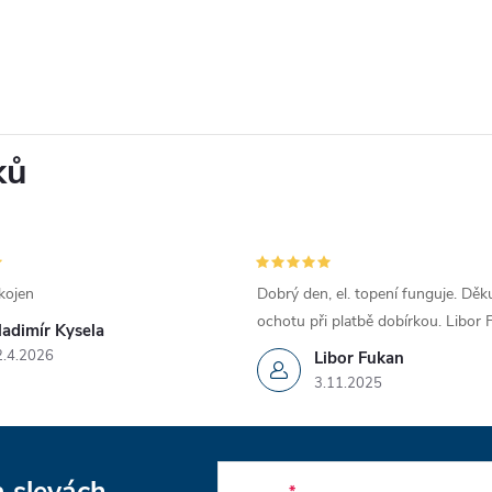
ků
kojen
Dobrý den, el. topení funguje. Děku
ochotu při platbě dobírkou. Libor
ladimír Kysela
2.4.2026
Libor Fukan
3.11.2025
E-mail