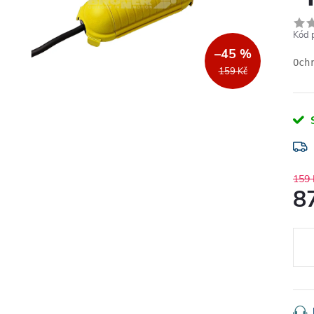
Kód 
–45 %
Och
159 Kč
159 
8
Měr
cena