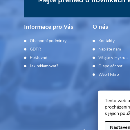
Mějte přehled o novinkách
Z
á
Informace pro Vás
O nás
p
Obchodní podmínky
Kontakty
a
GDPR
Napište nám
Poštovné
Vítejte v Hykro s.r
t
Jak reklamovat?
O společnosti
í
Web Hykro
Tento web p
procházením
s jejich pou
Nastaven