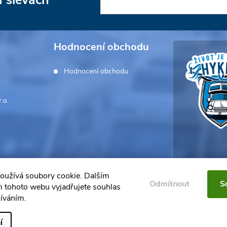
a slevách
Hodnocení obchodu
Hodnocení obchodu
.o.
oužívá soubory cookie. Dalším
Odmítnout
S
 tohoto webu vyjadřujete souhlas
žíváním.
í