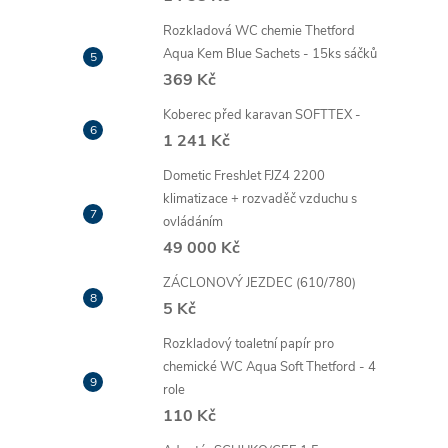
Rozkladová WC chemie Thetford
Aqua Kem Blue Sachets - 15ks sáčků
369 Kč
Koberec před karavan SOFTTEX -
1 241 Kč
Dometic FreshJet FJZ4 2200
klimatizace + rozvaděč vzduchu s
ovládáním
49 000 Kč
ZÁCLONOVÝ JEZDEC (610/780)
5 Kč
Rozkladový toaletní papír pro
chemické WC Aqua Soft Thetford - 4
role
110 Kč