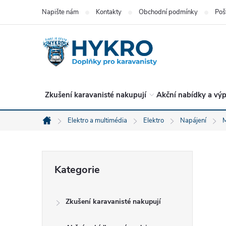
Přejít
Napište nám
Kontakty
Obchodní podmínky
Poš
na
obsah
Zkušení karavanisté nakupují
Akční nabídky a výp
Elektro a multimédia
Elektro
Napájení
M
Domů
P
Přeskočit
Kategorie
kategorie
o
Zkušení karavanisté nakupují
s