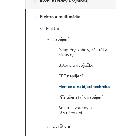
Akční nabídky a výprodej
t
Elektro a multimédia
r
Elektro
a
Napájení
n
Adaptéry, kabely, zástrčky,
zásuvky
n
Baterie a nabíječky
CEE napájení
í
Měniče a nabíjecí technika
p
Příslušenství k napájení
Solární systémy a
a
příslušenství
n
Osvětlení