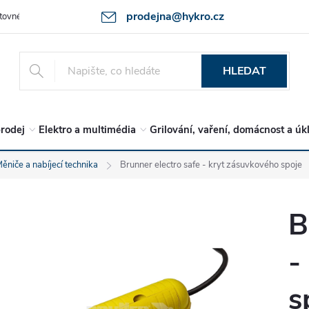
prodejna@hykro.cz
tovné
Ochrana osob. údajů - GDPR
Postup při reklamaci -jak zboží 
HLEDAT
rodej
Elektro a multimédia
Grilování, vaření, domácnost a úk
ěniče a nabíjecí technika
Brunner electro safe - kryt zásuvkového spoje
B
-
s