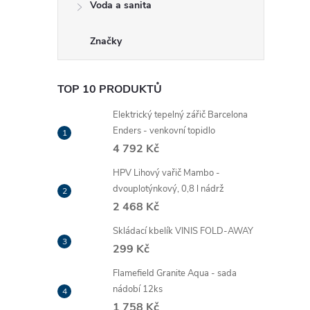
Voda a sanita
Značky
TOP 10 PRODUKTŮ
Elektrický tepelný zářič Barcelona
Enders - venkovní topidlo
4 792 Kč
HPV Lihový vařič Mambo -
dvouplotýnkový, 0,8 l nádrž
2 468 Kč
Skládací kbelík VINIS FOLD-AWAY
299 Kč
Flamefield Granite Aqua - sada
nádobí 12ks
1 758 Kč