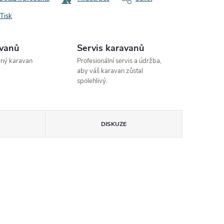
Tisk
avanů
Servis karavanů
ený karavan
Profesionální servis a údržba,
aby váš karavan zůstal
spolehlivý.
DISKUZE