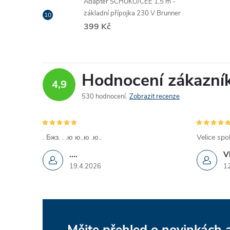
Adaptér SCHUKO/CEE 1,5 m -
základní přípojka 230 V Brunner
399 Kč
Hodnocení zákazní
4,9
530 hodnocení
Zobrazit recenze
. Бжз. . .ю ю..ю .ю..
Velice spo
....
V
19.4.2026
1