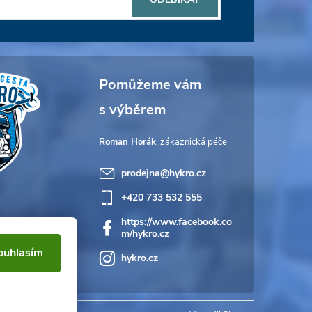
Roman Horák
prodejna
@
hykro.cz
+420 733 532 555
https://www.facebook.co
m/hykro.cz
ouhlasím
hykro.cz