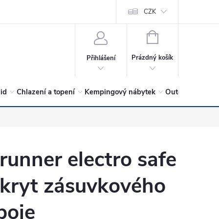
vrátit?
Vítejte v Hykro s.r.o
O společnosti
CZK
Hodnocení obchodu
NÁKUPNÍ
KOŠÍK
Prázdný košík
Přihlášení
lid
Chlazení a topení
Kempingový nábytek
Outdoor a volný
runner electro safe
 kryt zásuvkového
poje