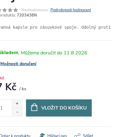
Neohodnoceno
Podrobnosti hodnocení
produktu:
7203438N
ranná kapsle pro zásuvkové spoje. Odolný proti stříkajíc
Skladem
11.8.2026
Možnosti doručení
Kč
7 Kč
/ ks
ná
:
VLOŽIT DO KOŠÍKU
Dotaz k produktu
Hlídací pes
Sdílet