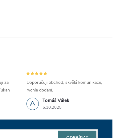
ji za
Doporučuji obchod, skvělá komunikace,
 Fukan
rychle dodání.
Tomáš Válek
5.10.2025
ODEBÍRAT