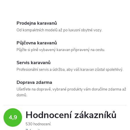
u
k
O
k
t
v
Prodejna karavanů
t
Od kompaktních modelů až po luxusní obytné vozy.
ů
l
ů
Půjčovna karavanů
á
Půjčte si plně vybavený karavan připravený na cestu.
d
Servis karavanů
a
Profesionální servis a údržba, aby váš karavan zůstal spolehlivý.
c
Doprava zdarma
Ušetřete na dopravě, vybrané produkty vám doručíme zdarma až
í
domů.
p
Hodnocení zákazníků
r
4,9
530 hodnocení