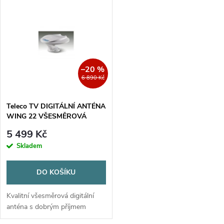
V
Nejdražší
z
ý
Nejprodávanější
e
p
Abecedně
n
i
–20 %
6 890 Kč
í
s
p
Teleco TV DIGITÁLNÍ ANTÉNA
WING 22 VŠESMĚROVÁ
p
r
5 499 Kč
r
Skladem
o
o
DO KOŠÍKU
d
d
Kvalitní všesměrová digitální
u
anténa s dobrým příjmem