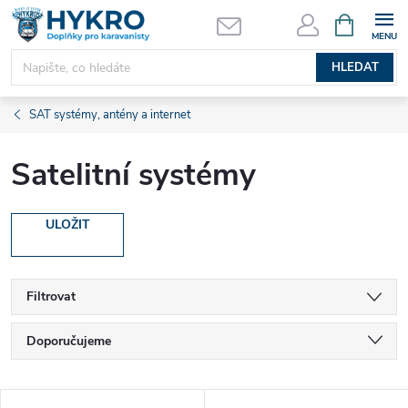
Přejít
NÁKUPNÍ
KOŠÍK
na
obsah
HLEDAT
SAT systémy, antény a internet
Satelitní systémy
ULOŽIT
Filtrovat
Ř
Doporučujeme
a
Nejlevnější