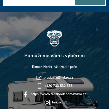
a
t
í
Roman Horák
prodejna
@
hykro.cz
+420 733 532 555
https://www.facebook.com/hykro.cz
hykro.cz