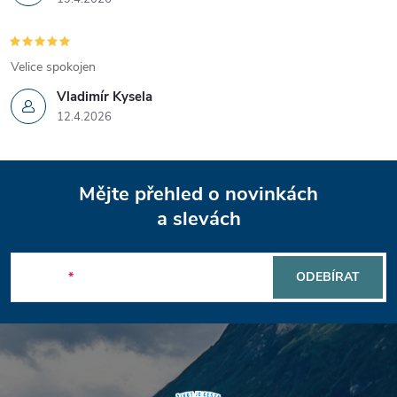
Velice spokojen
Vladimír Kysela
12.4.2026
Z
Mějte přehled o novinkách
á
a slevách
p
E-mail
ODEBÍRAT
a
t