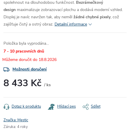
spolehnout na dlouhodobou funkčnost.
Bezrámečkový
design
maximalizuje zobrazovací plochu a dodává moderní vzhled.
Displej je navíc navržen tak, aby neměl
žádné chybné pixely
, což
zajišťuje čistý a ostrý obraz.
Detailní informace
Položka byla vyprodána…
7 - 10 pracovních dnů
18.8.2026
Možnosti doručení
8 433 Kč
/ ks
Měrná
cena:
Dotaz k produktu
Hlídací pes
Sdílet
Značka:
Mestic
Záruka
:
4 roky