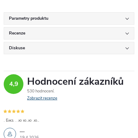
"
Parametry produktu
Recenze
Diskuse
Hodnocení zákazníků
4,9
530 hodnocení
Zobrazit recenze
. Бжз. . .ю ю..ю .ю..
....
19.4.2026