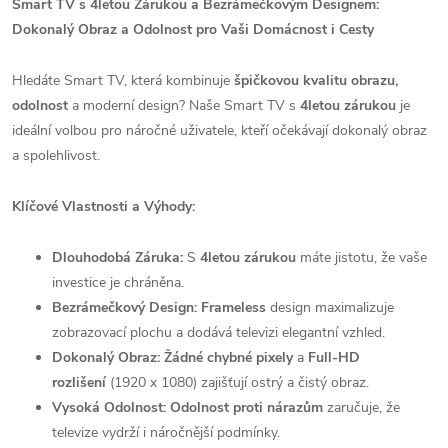
Smart TV s 4letou Zárukou a Bezrámečkovým Designem:
Dokonalý Obraz a Odolnost pro Vaši Domácnost i Cesty
Hledáte Smart TV, která kombinuje
špičkovou kvalitu obrazu,
odolnost
a moderní design? Naše Smart TV s
4letou zárukou
je
ideální volbou pro náročné uživatele, kteří očekávají dokonalý obraz
a spolehlivost.
Klíčové Vlastnosti a Výhody:
Dlouhodobá Záruka:
S
4letou zárukou
máte jistotu, že vaše
investice je chráněna.
Bezrámečkový Design:
Frameless
design maximalizuje
zobrazovací plochu a dodává televizi elegantní vzhled.
Dokonalý Obraz:
Žádné chybné pixely
a
Full-HD
rozlišení
(1920 x 1080)
zajišťují ostrý a čistý obraz.
Vysoká Odolnost:
Odolnost proti nárazům
zaručuje, že
televize vydrží i náročnější podmínky.