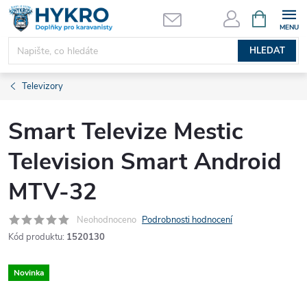
Přejít
NÁKUPNÍ
KOŠÍK
na
obsah
HLEDAT
Televizory
Smart Televize Mestic
Television Smart Android
MTV-32
Neohodnoceno
Podrobnosti hodnocení
Kód produktu:
1520130
Novinka