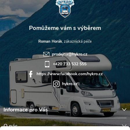
í
Roman Horák
prodejna
@
hykro.cz
+420 733 532 555
https://www.facebook.com/hykro.cz
hykro.cz
Informace pro Vás
O nás