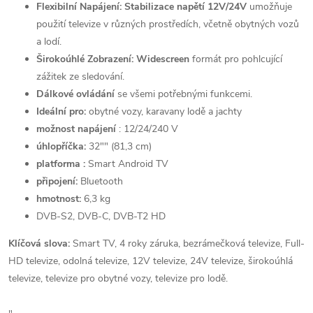
Flexibilní Napájení:
Stabilizace napětí 12V/24V
umožňuje
použití televize v různých prostředích, včetně obytných vozů
a lodí.
Širokoúhlé Zobrazení:
Widescreen
formát pro pohlcující
zážitek ze sledování.
Dálkové ovládání
se všemi potřebnými funkcemi.
Ideální pro:
obytné vozy, karavany lodě a jachty
možnost napájení
: 12/24/240 V
úhlopříčka:
32
"" (81,3 cm)
platforma :
Smart Android TV
připojení:
Bluetooth
hmotnost:
6,3
kg
DVB-S2, DVB-C, DVB-T2 HD
Klíčová slova:
Smart TV, 4 roky záruka, bezrámečková televize, Full-
HD televize, odolná televize, 12V televize, 24V televize, širokoúhlá
televize, televize pro obytné vozy, televize pro lodě.